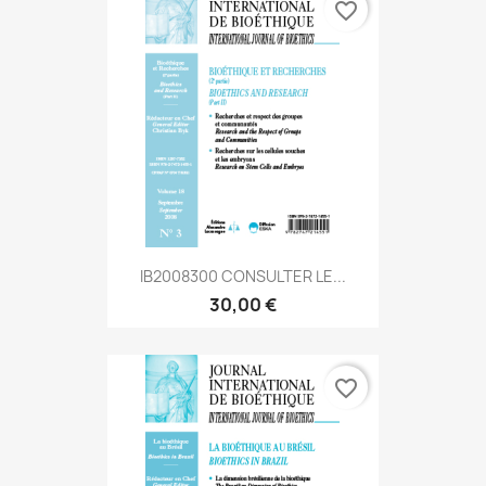
favorite_border
IB2008300 CONSULTER LE...
30,00 €
favorite_border