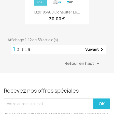
IB20183400 Consulter Le...
30,00 €
Affichage 1-12 de 58 article(s)
1

Suivant
2
3
…
5
Retour en haut

Recevez nos offres spéciales