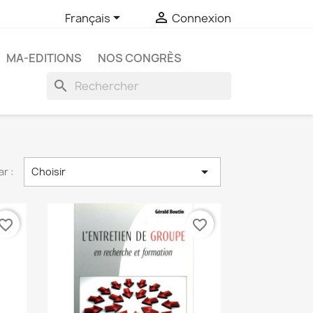


Français
Connexion
MA-EDITIONS
NOS CONGRÈS
search

ar :
Choisir
vorite_border
favorite_border