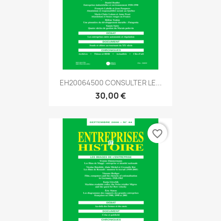
EH20064500 CONSULTER LE...
30,00 €
favorite_border