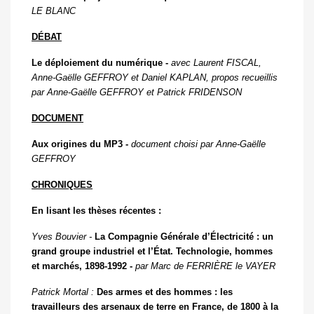
L
E
B
LANC
DÉBAT
Le déploiement du numérique -
avec Laurent F
ISCAL
,
Anne-Gaëlle G
EFFROY
et Daniel K
APLAN
, propos recueillis
par Anne-Gaëlle G
EFFROY
et Patrick F
RIDENSON
DOCUMENT
Aux origines du MP3 -
document choisi par Anne-Gaëlle
G
EFFROY
CHRONIQUES
En lisant les thèses récentes :
Yves Bouvier -
La Compagnie Générale d’Électricité : un
grand groupe industriel et l’État. Technologie, hommes
et marchés, 1898-1992 -
par Marc de F
ERRIÈRE
le V
AYER
Patrick Mortal :
Des armes et des hommes : les
travailleurs des arsenaux de terre en France, de 1800 à la