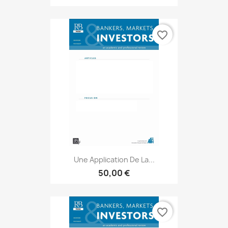
favorite_border
Une Application De La...
50,00 €
favorite_border