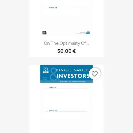
On The Optimality Of...
50,00 €
favorite_border