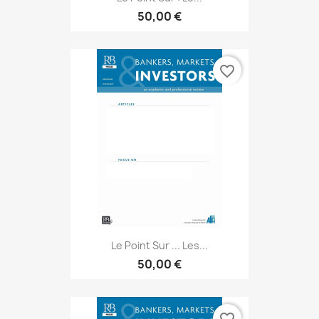
50,00 €
favorite_border
Le Point Sur ... Les...
50,00 €