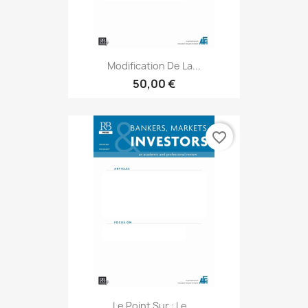
Modification De La...
50,00 €
favorite_border
Le Point Sur : Le...