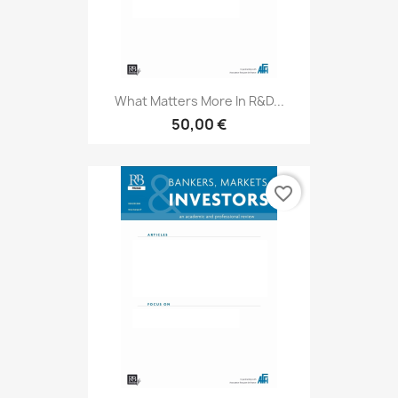
What Matters More In R&D...
50,00 €
favorite_border