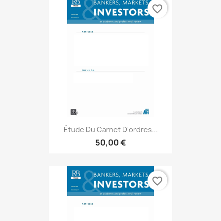
favorite_border
Étude Du Carnet D'ordres...
50,00 €
favorite_border