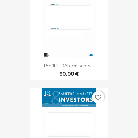
Profil Et Déterminants...
50,00 €
favorite_border