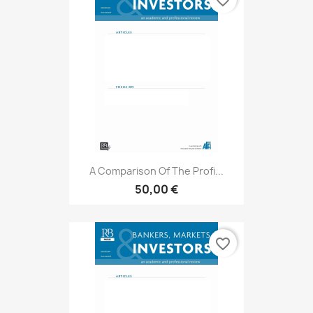
favorite_border
A Comparison Of The Profi...
50,00 €
favorite_border