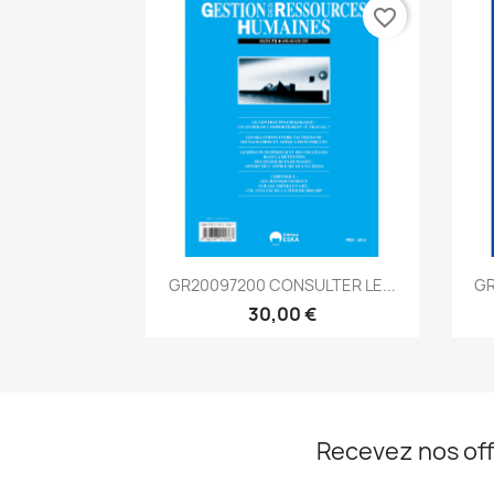
favorite_border
Aperçu rapide

GR20097200 CONSULTER LE...
GR
30,00 €
Recevez nos off