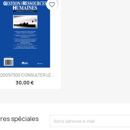
favorite_border
Aperçu rapide

20097300 CONSULTER LE...
30,00 €
res spéciales