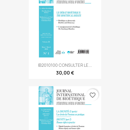
IB2010100 CONSULTER LE...
30,00 €
favorite_border