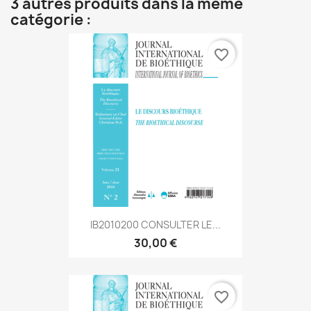
3 autres produits dans la même
catégorie :
favorite_border
IB2010200 CONSULTER LE...
30,00 €
favorite_border