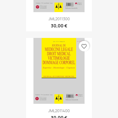
JML2011300
30,00 €
favorite_border
JML2011400
30,00 €