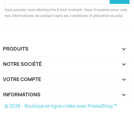
Vous pouvez vous désinscrire à tout moment. Vous trouverez pour cela
nos informations de contact dans les conditions d'utilisation du site.
PRODUITS

NOTRE SOCIÉTÉ

VOTRE COMPTE

INFORMATIONS
keyboard_arrow_down
© 2026 - Boutique en ligne créée avec PrestaShop™