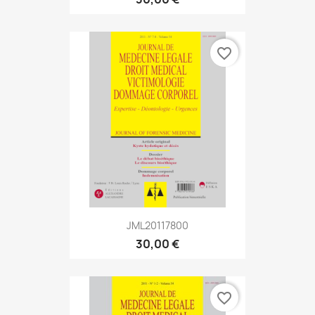
favorite_border
JML20117800
30,00 €
favorite_border