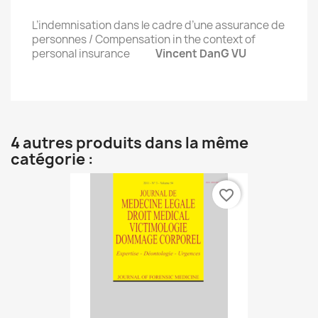
L’indemnisation dans le cadre d’une assurance de
personnes / Compensation in the context of
personal insurance
Vincent DanG VU
4 autres produits dans la même
catégorie :
favorite_border