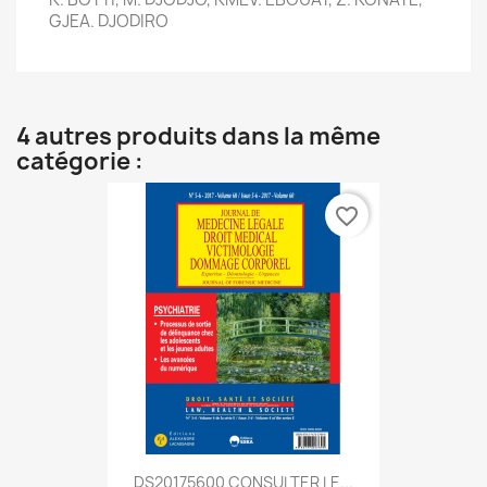
GJEA. DJODIRO
4 autres produits dans la même
catégorie :
favorite_border
DS20175600 CONSULTER LE...