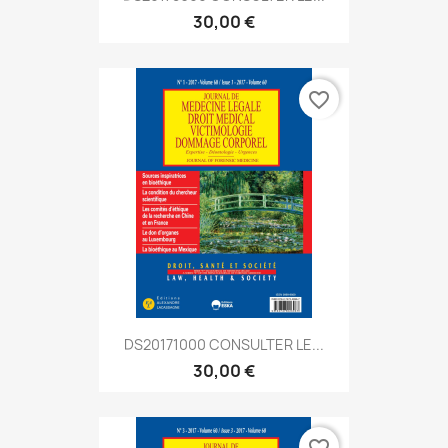
30,00 €
favorite_border
DS20171000 CONSULTER LE...
30,00 €
favorite_border