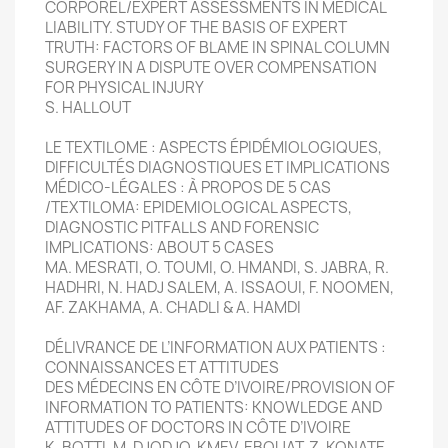
CORPOREL/EXPERT ASSESSMENTS IN MEDICAL
LIABILITY. STUDY OF THE BASIS OF EXPERT
TRUTH: FACTORS OF BLAME IN SPINAL COLUMN
SURGERY IN A DISPUTE OVER COMPENSATION
FOR PHYSICAL INJURY
S. HALLOUT
LE TEXTILOME : ASPECTS ÉPIDÉMIOLOGIQUES,
DIFFICULTÉS DIAGNOSTIQUES ET IMPLICATIONS
MÉDICO-LÉGALES : À PROPOS DE 5 CAS
/TEXTILOMA: EPIDEMIOLOGICAL ASPECTS,
DIAGNOSTIC PITFALLS AND FORENSIC
IMPLICATIONS: ABOUT 5 CASES
MA. MESRATI, O. TOUMI, O. HMANDI, S. JABRA, R.
HADHRI, N. HADJ SALEM, A. ISSAOUI, F. NOOMEN,
AF. ZAKHAMA, A. CHADLI & A. HAMDI
DÉLIVRANCE DE L’INFORMATION AUX PATIENTS :
CONNAISSANCES ET ATTITUDES
DES MÉDECINS EN CÔTE D’IVOIRE/PROVISION OF
INFORMATION TO PATIENTS: KNOWLEDGE AND
ATTITUDES OF DOCTORS IN CÔTE D’IVOIRE
K. BOTTI, M. DJODJO, KMEV. EBOUAT, Z. KONATE,