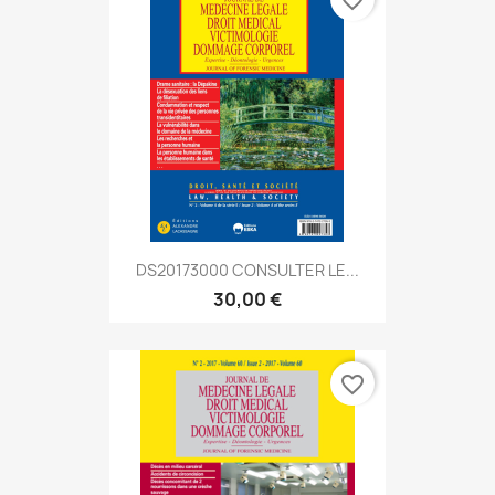
DS20173000 CONSULTER LE...
30,00 €
favorite_border