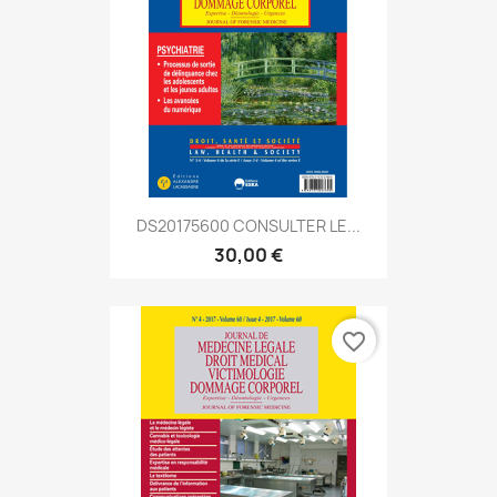
DS20175600 CONSULTER LE...
30,00 €
favorite_border