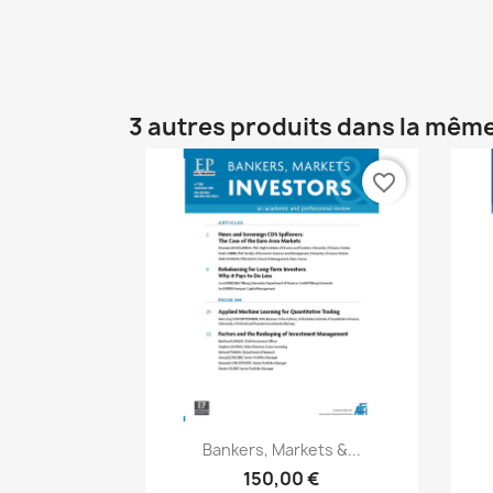
3 autres produits dans la même
favorite_border
Aperçu rapide

Bankers, Markets &...
150,00 €