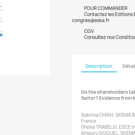
POUR COMMANDER
Contactez les Editions
congres@eska.fr
CGV
Consultez nos Conditio
Description
Détai
Do the shareholders ta
factor? Evidence fro
Sabrina CHIKH, SKEMA Bu
France
Dhoha TRABELSI, ESCE Int
Amaury GOGUEL, SKEMA Bu