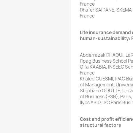
France
Dhafer SAIDANE, SKEMA B
France
Life insurance demand
human-sustainability: 
Abderrazak DHAOUI, LaRE
l’Ipag Business School Pa
Olfa KAABIA, INSEEC Scho
France
Khaled GUESMI, IPAG Busi
of Management, Universi
Stéphane GOUTTE, Univers
of Business (PSB), Paris,
Ilyes ABID, ISC Paris Bus
Cost and profit efficie
structural factors