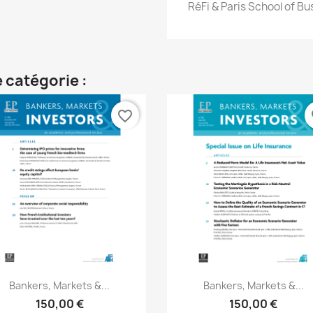
RéFi & Paris School of Bu
 catégorie :
favorite_border
fa
Aperçu rapide
Aperçu rapide


Bankers, Markets &...
Bankers, Markets &...
150,00 €
150,00 €