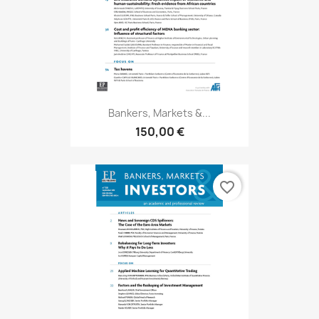
Bankers, Markets &...
150,00 €
favorite_border