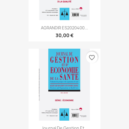
AGRANDIR ES2020400...
30,00 €
favorite_border
Journal De Gestion Et...