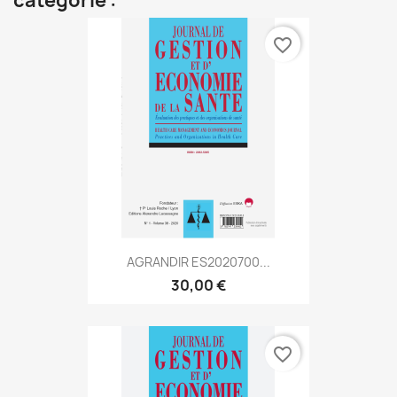
catégorie :
favorite_border
AGRANDIR ES2020700...
30,00 €
favorite_border