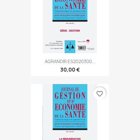
AGRANDIR ES2020300...
30,00 €
favorite_border