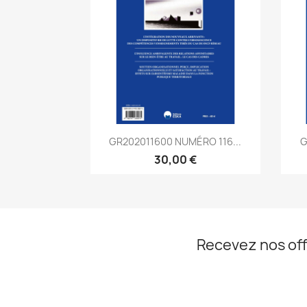
Aperçu rapide

GR202011600 NUMÉRO 116...
G
30,00 €
Recevez nos off