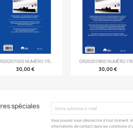
Aperçu rapide
Aperçu rapide


R202011500 NUMÉRO 115...
GR202011800 NUMÉRO 118.
30,00 €
30,00 €
res spéciales
Vous pouvez vous désinscrire à tout moment. V
informations de contact dans les conditions d'ut