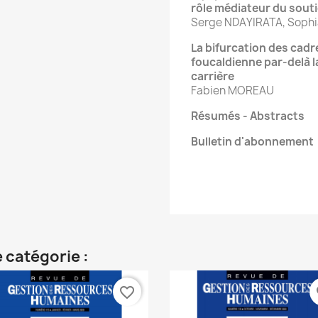
rôle médiateur du sout
Serge NDAYIRATA, Sophi
La bifurcation des cadr
foucaldienne par-delà l
carrière
Fabien MOREAU
Résumés - Abstracts
Bulletin d'abonnement
 catégorie :
favorite_border
fa