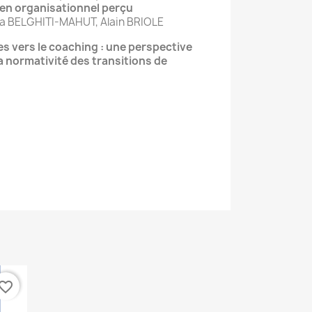
ien organisationnel perçu
a BELGHITI-MAHUT, Alain BRIOLE
es vers le coaching : une perspective
a normativité des transitions de
vorite_border