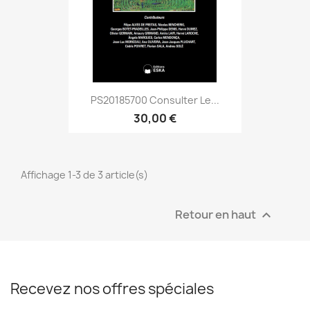
PS20185700 Consulter Le...
30,00 €
Affichage 1-3 de 3 article(s)
Retour en haut

Recevez nos offres spéciales