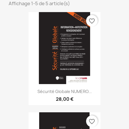
Affichage 1-5 de 5 article(s)
favorite_border
Sécurité Globale NUMERO...
28,00 €
favorite_border