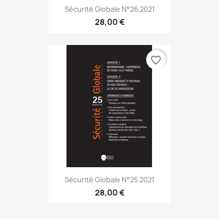
Sécurité Globale N°26 2021
28,00 €
favorite_border
Sécurité Globale N°25 2021
28,00 €