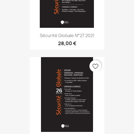
Sécurité Globale N°27 2021
28,00 €
favorite_border