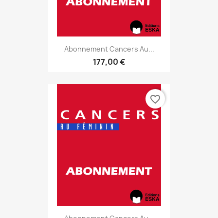
Abonnement Cancers Au...
177,00 €
favorite_border