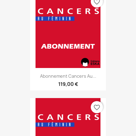
favorite_border
Abonnement Cancers Au...
119,00 €
favorite_border