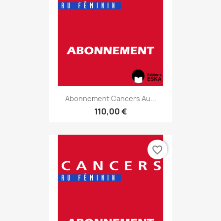
Abonnement Cancers Au...
110,00 €
favorite_border