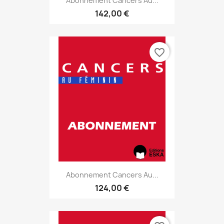
Abonnement Cancers Au...
142,00 €
favorite_border
Abonnement Cancers Au...
124,00 €