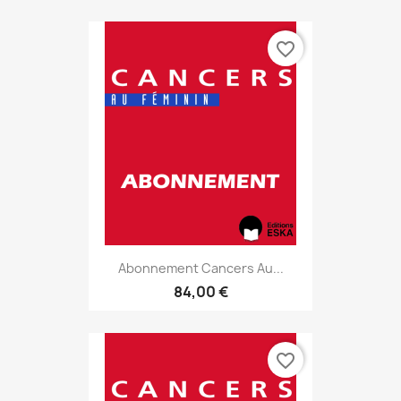
favorite_border
Abonnement Cancers Au...
84,00 €
favorite_border