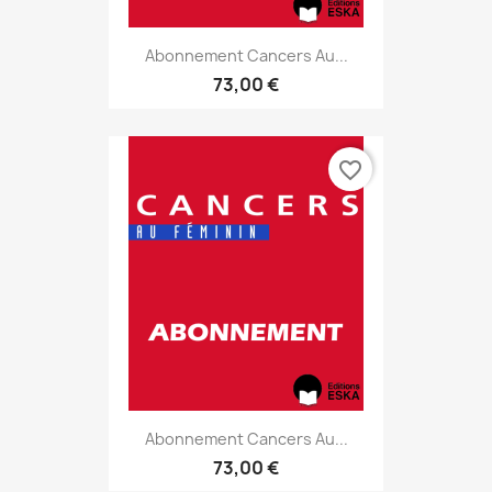
Abonnement Cancers Au...
73,00 €
favorite_border
Abonnement Cancers Au...
73,00 €