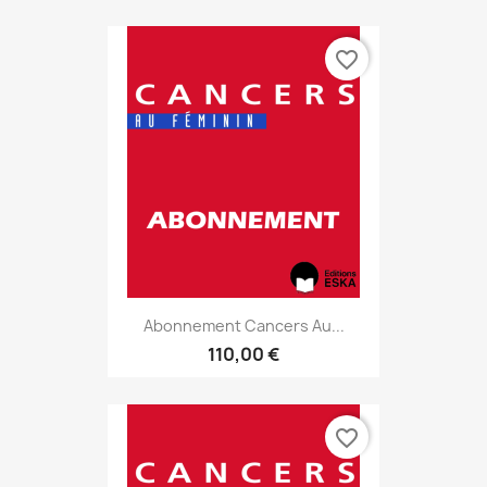
favorite_border
Abonnement Cancers Au...
110,00 €
favorite_border