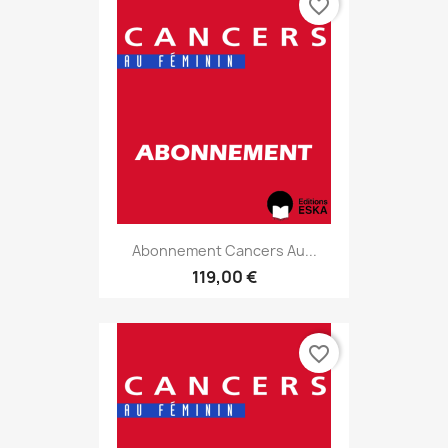
favorite_border
Abonnement Cancers Au...
119,00 €
favorite_border