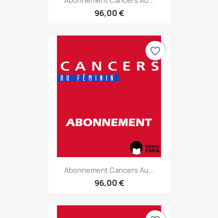
Abonnement Cancers Au...
96,00 €
favorite_border
Abonnement Cancers Au...
96,00 €