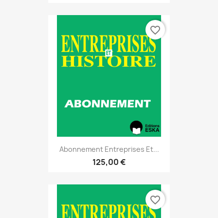
favorite_border
Abonnement Entreprises Et...
125,00 €
favorite_border