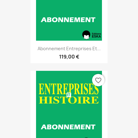
Abonnement Entreprises Et...
119,00 €
favorite_border