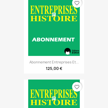
favorite_border
Abonnement Entreprises Et...
125,00 €
favorite_border