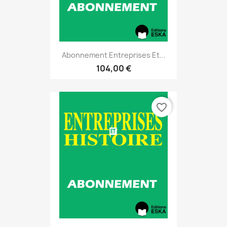
Abonnement Entreprises Et...
104,00 €
favorite_border