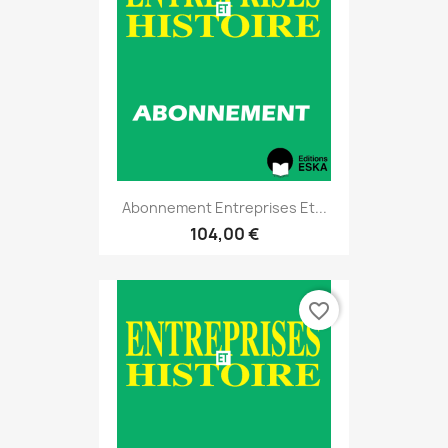
Abonnement Entreprises Et...
104,00 €
favorite_border