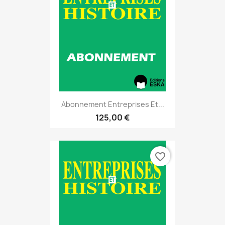
Abonnement Entreprises Et...
125,00 €
favorite_border