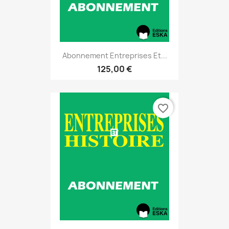
Abonnement Entreprises Et...
125,00 €
favorite_border