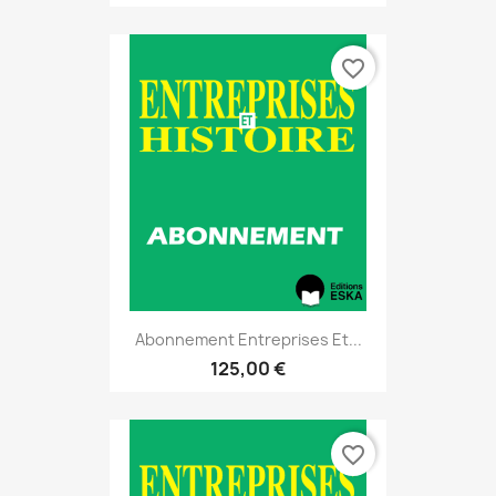
favorite_border
Abonnement Entreprises Et...
125,00 €
favorite_border