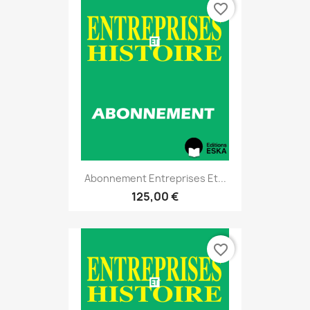
favorite_border
Abonnement Entreprises Et...
125,00 €
favorite_border