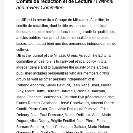
Comité de rédaction et de Lecture
/
Editorial
and review Committee
Le JIB est la revue du « Groupe de Milazzo ». À ce titre, le
comité de rédaction, dont le rôle est dassurer la politique
éditoriale en toute indépendance et de garantir la qualité des
articles publiés, comprend des personnalités membres de
lassociation, aussi bien que des personnes indépendantes de
celle-ci.
IJB is the journal of the Milazzo Group. As such the Editorial
committee whose role is to carry out ethical policy in total
independence and to guarantee the quality of the articles
published includes personalities who are members of this
group as well as other persons independent of it.
Roberto Andorno, Sadek Beloucif, Jean René Binet, Xavier
Bioy, Pierre Boitte, Bernard Botiveau, Pascale Boucaud,
Marie-Charlotte Bouesseau, Christian Byk (rédacteur en chef),
Carlos Romeo Casabona, Hervé Chneiweiss, Vincent-Pierre
Comiti, Pierre Cuer, Geneviève Delaisi de Parseval, Edith
Deleury, Jean-Paul Demarez, Michel Detilleux, Anne-Marie
Duguet, Alice Dupuy, Brigitte Feuillet, Jean-Pierre Foucault,
Bernard Frontero, Jean-Christophe Galloux, Marie-Hélène
Gaumont Prat, Paolo Girolami, Nouzha Guessous-Idrissi,