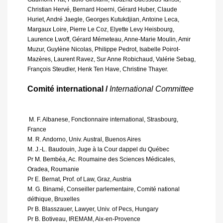
Christian Hervé, Bernard Hoerni, Gérard Huber, Claude
Huriet, André Jaegle, Georges Kutukdjian, Antoine Leca,
Margaux Loire, Pierre Le Coz, Elyette Levy Heisbourg,
Laurence Lwoff, Gérard Mémeteau, Anne-Marie Moulin, Amir
Muzur, Guylène Nicolas, Philippe Pedrot, Isabelle Poirot-
Mazères, Laurent Ravez, Sur Anne Robichaud, Valérie Sebag,
François Steudler, Henk Ten Have, Christine Thayer.
Comité international /
International Committee
 M. F. Albanese, Fonctionnaire international, Strasbourg,
France
M. R. Andorno, Univ. Austral, Buenos Aires
M. J.-L. Baudouin, Juge à la Cour dappel du Québec
Pr M. Bembéa, Ac. Roumaine des Sciences Médicales,
Oradea, Roumanie
Pr E. Bernat, Prof. of Law, Graz, Austria
M. G. Binamé, Conseiller parlementaire, Comité national
déthique, Bruxelles
Pr B. Blasszauer, Lawyer, Univ. of Pecs, Hungary
Pr B. Botiveau, IREMAM, Aix-en-Provence