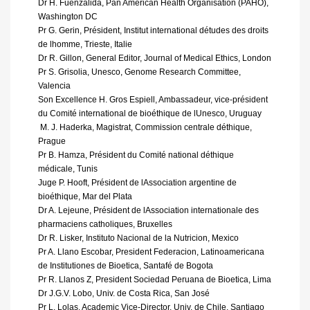
Dr H. Fuenzalida, Pan American Health Organisation (PAHO),
Washington DC
Pr G. Gerin, Président, Institut international détudes des droits
de lhomme, Trieste, Italie
Dr R. Gillon, General Editor, Journal of Medical Ethics, London
Pr S. Grisolia, Unesco, Genome Research Committee,
Valencia
Son Excellence H. Gros Espiell, Ambassadeur, vice-président
du Comité international de bioéthique de lUnesco, Uruguay
 M. J. Haderka, Magistrat, Commission centrale déthique,
Prague
Pr B. Hamza, Président du Comité national déthique
médicale, Tunis
Juge P. Hooft, Président de lAssociation argentine de
bioéthique, Mar del Plata
Dr A. Lejeune, Président de lAssociation internationale des
pharmaciens catholiques, Bruxelles
Dr R. Lisker, Instituto Nacional de la Nutricion, Mexico
Pr A. Llano Escobar, President Federacion, Latinoamericana
de Institutiones de Bioetica, Santafé de Bogota
Pr R. Llanos Z, President Sociedad Peruana de Bioetica, Lima
Dr J.G.V. Lobo, Univ. de Costa Rica, San José
Pr L. Lolas, Academic Vice-Director, Univ. de Chile, Santiago