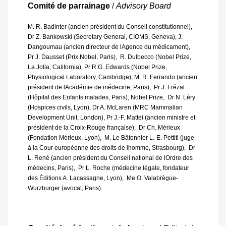
Comité de parrainage
/
Advisory Board
M. R. Badinter (ancien président du Conseil constitutionnel),
Dr Z. Bankowski (Secretary General, CIOMS, Geneva), J.
Dangoumau (ancien directeur de lAgence du médicament), 
Pr J. Dausset (Prix Nobel, Paris),  R. Dulbecco (Nobel Prize,
La Jolla, California), Pr R.G. Edwards (Nobel Prize,
Physiological Laboratory, Cambridge), M. R. Ferrando (ancien
président de lAcadémie de médecine, Paris),  Pr J. Frézal
(Hôpital des Enfants malades, Paris), Nobel Prize,  Dr N. Léry
(Hospices civils, Lyon), Dr A. McLaren (MRC Mammalian
Development Unit, London), Pr J.-F. Mattei (ancien ministre et
président de la Croix-Rouge française),  Dr Ch. Mérieux
(Fondation Mérieux, Lyon),  M. Le Bâtonnier L.-E. Pettiti (juge
à la Cour européenne des droits de lhomme, Strasbourg),  Dr
L. René (ancien président du Conseil national de lOrdre des
médecins, Paris),  Pr L. Roche (médecine légale, fondateur
des Éditions A. Lacassagne, Lyon),  Me O. Valabrègue-
Wurzburger (avocat, Paris).