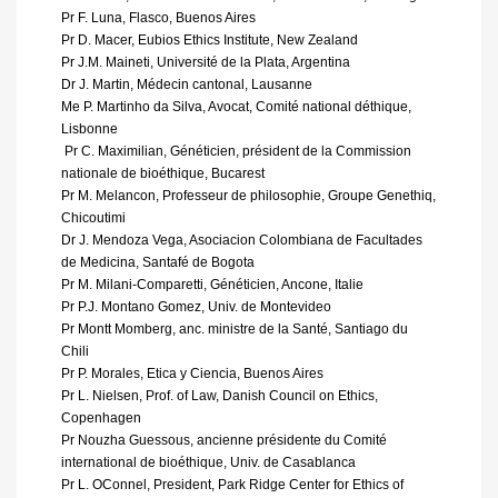
Pr F. Luna, Flasco, Buenos Aires
Pr D. Macer, Eubios Ethics Institute, New Zealand
Pr J.M. Maineti, Université de la Plata, Argentina
Dr J. Martin, Médecin cantonal, Lausanne
Me P. Martinho da Silva, Avocat, Comité national déthique,
Lisbonne
 Pr C. Maximilian, Généticien, président de la Commission
nationale de bioéthique, Bucarest
Pr M. Melancon, Professeur de philosophie, Groupe Genethiq,
Chicoutimi
Dr J. Mendoza Vega, Asociacion Colombiana de Facultades
de Medicina, Santafé de Bogota
Pr M. Milani-Comparetti, Généticien, Ancone, Italie
Pr P.J. Montano Gomez, Univ. de Montevideo
Pr Montt Momberg, anc. ministre de la Santé, Santiago du
Chili
Pr P. Morales, Etica y Ciencia, Buenos Aires
Pr L. Nielsen, Prof. of Law, Danish Council on Ethics,
Copenhagen
Pr Nouzha Guessous, ancienne présidente du Comité
international de bioéthique, Univ. de Casablanca
Pr L. OConnel, President, Park Ridge Center for Ethics of