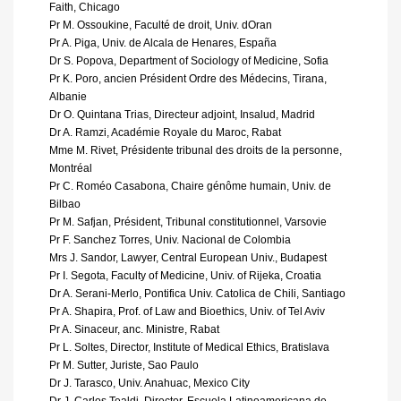
Faith, Chicago
Pr M. Ossoukine, Faculté de droit, Univ. dOran
Pr A. Piga, Univ. de Alcala de Henares, España
Dr S. Popova, Department of Sociology of Medicine, Sofia
Pr K. Poro, ancien Président Ordre des Médecins, Tirana,
Albanie
Dr O. Quintana Trias, Directeur adjoint, Insalud, Madrid
Dr A. Ramzi, Académie Royale du Maroc, Rabat
Mme M. Rivet, Présidente tribunal des droits de la personne,
Montréal
Pr C. Roméo Casabona, Chaire génôme humain, Univ. de
Bilbao
Pr M. Safjan, Président, Tribunal constitutionnel, Varsovie
Pr F. Sanchez Torres, Univ. Nacional de Colombia
Mrs J. Sandor, Lawyer, Central European Univ., Budapest
Pr I. Segota, Faculty of Medicine, Univ. of Rijeka, Croatia
Dr A. Serani-Merlo, Pontifica Univ. Catolica de Chili, Santiago
Pr A. Shapira, Prof. of Law and Bioethics, Univ. of Tel Aviv
Pr A. Sinaceur, anc. Ministre, Rabat
Pr L. Soltes, Director, Institute of Medical Ethics, Bratislava
Pr M. Sutter, Juriste, Sao Paulo
Dr J. Tarasco, Univ. Anahuac, Mexico City