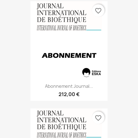
favorite_border
Abonnement Journal...
212,00 €
favorite_border