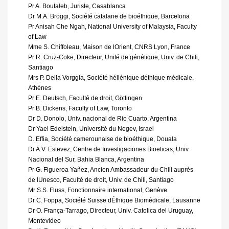
Pr A. Boutaleb, Juriste, Casablanca
Dr M.A. Broggi, Société catalane de bioéthique, Barcelona
Pr Anisah Che Ngah, National University of Malaysia, Faculty
of Law
Mme S. Chiffoleau, Maison de lOrient, CNRS Lyon, France
Pr R. Cruz-Coke, Directeur, Unité de génétique, Univ. de Chili,
Santiago
Mrs P. Della Vorggia, Société héllénique déthique médicale,
Athènes
Pr E. Deutsch, Faculté de droit, Göttingen
Pr B. Dickens, Faculty of Law, Toronto
Dr D. Donolo, Univ. nacional de Rio Cuarto, Argentina
Dr Yael Edelstein, Université du Negev, Israel
D. Effia, Société camerounaise de bioéthique, Douala
Dr A.V. Estevez, Centre de Investigaciones Bioeticas, Univ.
Nacional del Sur, Bahia Blanca, Argentina
Pr G. Figueroa Yañez, Ancien Ambassadeur du Chili auprès
de lUnesco, Faculté de droit, Univ. de Chili, Santiago
Mr S.S. Fluss, Fonctionnaire international, Genève
Dr C. Foppa, Société Suisse dÉthique Biomédicale, Lausanne
Dr O. França-Tarrago, Directeur, Univ. Catolica del Uruguay,
Montevideo