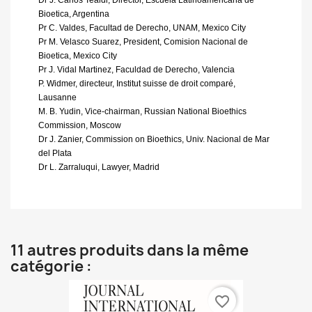
Dr J. Carlos Tealdi, Director, Escuela Latinoamericana de
Bioetica, Argentina
Pr C. Valdes, Facultad de Derecho, UNAM, Mexico City
Pr M. Velasco Suarez, President, Comision Nacional de
Bioetica, Mexico City
Pr J. Vidal Martinez, Faculdad de Derecho, Valencia
P. Widmer, directeur, Institut suisse de droit comparé,
Lausanne
M. B. Yudin, Vice-chairman, Russian National Bioethics
Commission, Moscow
Dr J. Zanier, Commission on Bioethics, Univ. Nacional de Mar
del Plata
Dr L. Zarraluqui, Lawyer, Madrid
11 autres produits dans la même
catégorie :
favorite_border