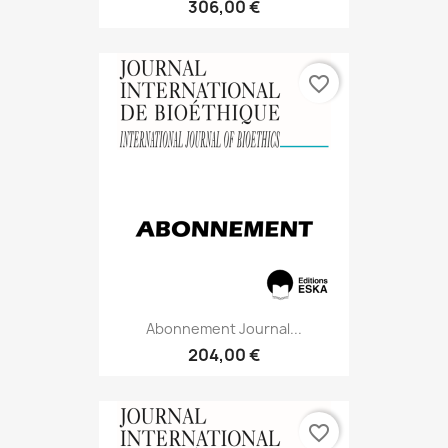
306,00 €
favorite_border
Abonnement Journal...
204,00 €
favorite_border