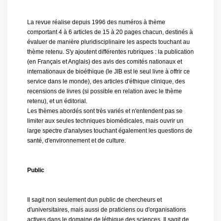
La revue réalise depuis 1996 des numéros à thème
comportant 4 à 6 articles de 15 à 20 pages chacun, destinés à
évaluer de manière pluridisciplinaire les aspects touchant au
thème retenu. S'y ajoutent différentes rubriques : la publication
(en Français et Anglais) des avis des comités nationaux et
internationaux de bioéthique (le JIB est le seul livre à offrir ce
service dans le monde), des articles d'éthique clinique, des
recensions de livres (si possible en relation avec le thème
retenu), et un éditorial.
Les thèmes abordés sont très variés et n'entendent pas se
limiter aux seules techniques biomédicales, mais ouvrir un
large spectre d'analyses touchant également les questions de
santé, d'environnement et de culture.
Public
Il sagit non seulement dun public de chercheurs et
d'universitaires, mais aussi de praticiens ou d'organisations
actives dans le domaine de léthique des sciences. Il sagit de