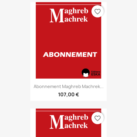
favorite_border
Abonnement Maghreb Machrek...
107,00 €
favorite_border