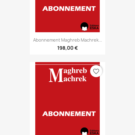
Abonnement Maghreb Machrek...
198,00 €
favorite_border