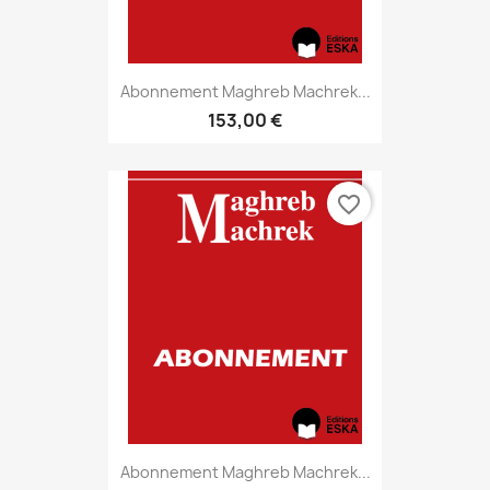
Abonnement Maghreb Machrek...
153,00 €
favorite_border
Abonnement Maghreb Machrek...