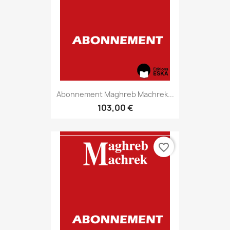
Abonnement Maghreb Machrek...
103,00 €
favorite_border