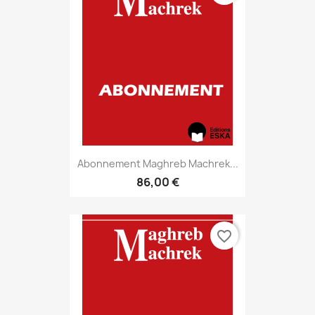
Abonnement Maghreb Machrek...
86,00 €
favorite_border