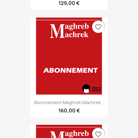
129,00 €
favorite_border
Abonnement Maghreb Machrek...
160,00 €
favorite_border