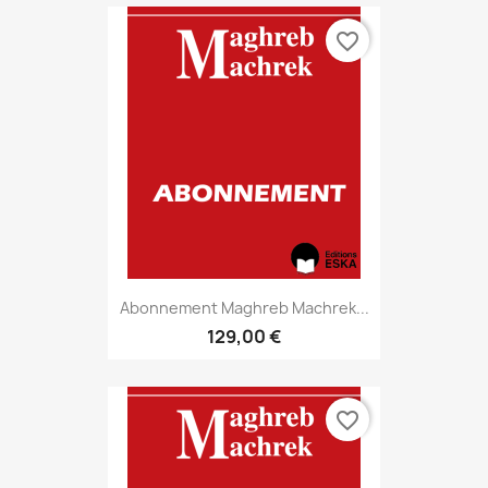
favorite_border
Abonnement Maghreb Machrek...
129,00 €
favorite_border