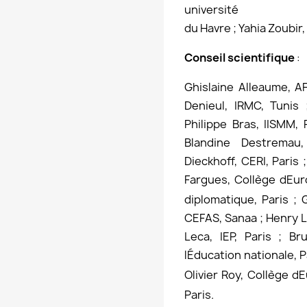
université
du Havre ; Yahia Zoubir
Conseil scientifique
:
Ghislaine Alleaume, A
Denieul, IRMC, Tunis 
Philippe Bras, IISMM, 
Blandine Destremau,
Dieckhoff, CERI, Paris 
Fargues, Collège dEur
diplomatique, Paris ; G
CEFAS, Sanaa ; Henry L
Leca, IEP, Paris ; Br
lÉducation nationale, P
Olivier Roy, Collège d
Paris.