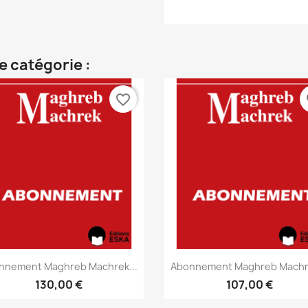
e catégorie :
favorite_border
fa
Aperçu rapide
Aperçu rapide


nnement Maghreb Machrek...
Abonnement Maghreb Machre
130,00 €
107,00 €