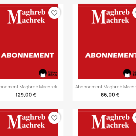
favorite_border
fa
Aperçu rapide
Aperçu rapide


nnement Maghreb Machrek...
Abonnement Maghreb Machre
129,00 €
86,00 €
favorite_border
fa