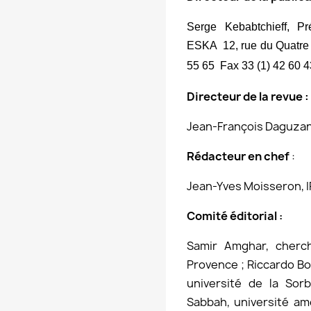
Serge Kebabtchieff
, Pr
ESKA  12, rue du Quatre
55 65  Fax 33 (1) 42 60 
Directeur de la revue :
Jean-François Daguzan,
Rédacteur en chef
:
Jean-Yves Moisseron, IR
Comité éditorial
:
Samir Amghar, cherch
Provence ; Riccardo Boc
université de la So
Sabbah, université amé