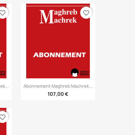
vorite_border
favorite_border
Aperçu rapide

k...
Abonnement Maghreb Machrek...
107,00 €
vorite_border