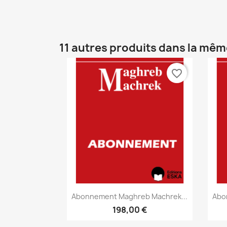
11 autres produits dans la mêm
favorite_border
Aperçu rapide

Abonnement Maghreb Machrek...
Abo
198,00 €