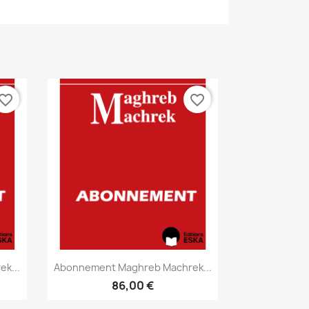
vorite_border
favorite_border
Aperçu rapide

k...
Abonnement Maghreb Machrek...
86,00 €