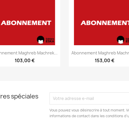
Aperçu rapide
Aperçu rapide


nnement Maghreb Machrek...
Abonnement Maghreb Machre
103,00 €
153,00 €
res spéciales
Vous pouvez vous désinscrire à tout moment. V
informations de contact dans les conditions d'ut