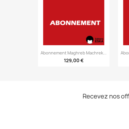
Aperçu rapide

Abonnement Maghreb Machrek...
Abo
129,00 €
Recevez nos off