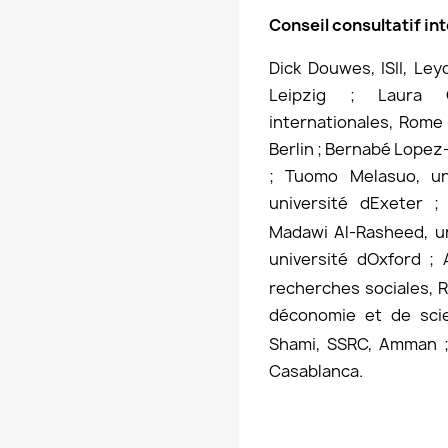
Conseil consultatif in
Dick Douwes, ISII, Ley
Leipzig ; Laura G
internationales, Rome 
Berlin ; Bernabé Lopez
; Tuomo Melasuo, un
université dExeter 
Madawi Al-Rasheed, u
université dOxford ;
recherches sociales, R
déconomie et de sci
Shami, SSRC, Amman ;
Casablanca.