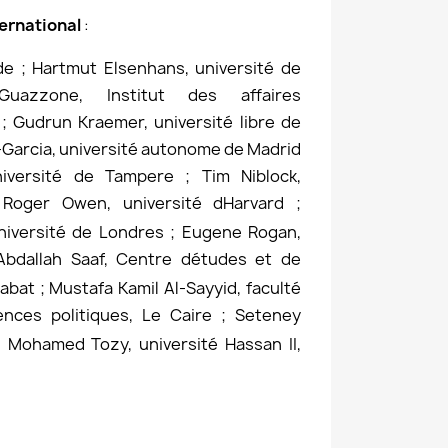
ternational
:
de ; Hartmut Elsenhans, université de
uazzone, Institut des affaires
; Gudrun Kraemer, université libre de
-Garcia, université autonome de Madrid
iversité de Tampere ; Tim Niblock,
; Roger Owen, université dHarvard ;
niversité de Londres ; Eugene Rogan,
 Abdallah Saaf, Centre détudes et de
abat ; Mustafa Kamil Al-Sayyid, faculté
ences politiques, Le Caire ; Seteney
 Mohamed Tozy, université Hassan II,