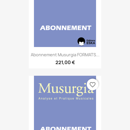
Abonnement Musurgia FORMATS...
221,00 €
favorite_border