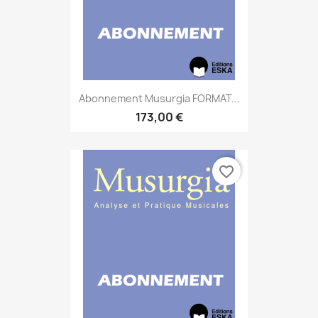
Abonnement Musurgia FORMAT...
173,00 €
favorite_border