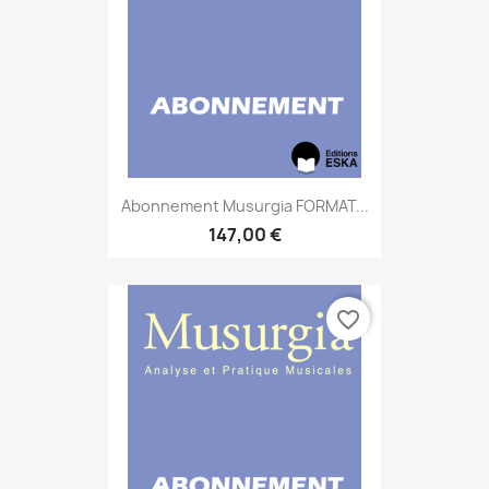
Abonnement Musurgia FORMAT...
147,00 €
favorite_border