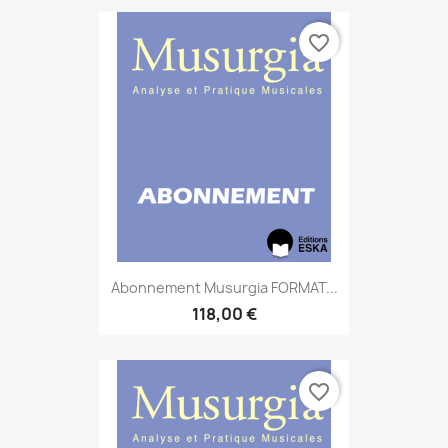
favorite_border
Abonnement Musurgia FORMAT...
118,00 €
favorite_border