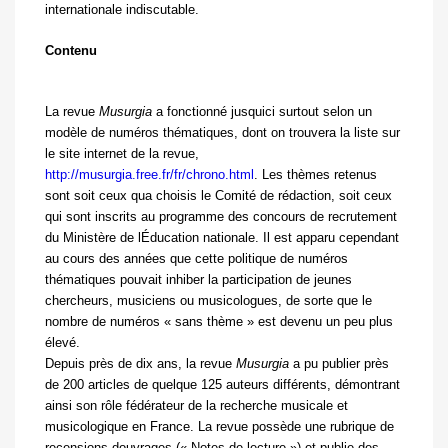
internationale indiscutable.
Contenu
La revue
Musurgia
a fonctionné jusquici surtout selon un
modèle de numéros thématiques, dont on trouvera la liste sur
le site internet de la revue,
http://musurgia.free.fr/fr/chrono.html
. Les thèmes retenus
sont soit ceux qua choisis le Comité de rédaction, soit ceux
qui sont inscrits au programme des concours de recrutement
du Ministère de lÉducation nationale. Il est apparu cependant
au cours des années que cette politique de numéros
thématiques pouvait inhiber la participation de jeunes
chercheurs, musiciens ou musicologues, de sorte que le
nombre de numéros « sans thème » est devenu un peu plus
élevé.
Depuis près de dix ans, la revue
Musurgia
a pu publier près
de 200 articles de quelque 125 auteurs différents, démontrant
ainsi son rôle fédérateur de la recherche musicale et
musicologique en France. La revue possède une rubrique de
recensions douvrages (« Notes de lecture ») et publie des