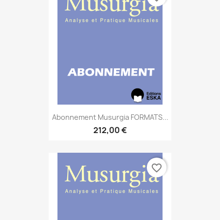
Abonnement Musurgia FORMATS...
212,00 €
favorite_border