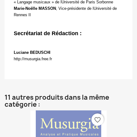
« Langage musicaux » de lUniversité de Paris Sorbonne
Marie-Noëlle MASSON
, Vice-présidente de lUniversité de
Rennes II
Secrétariat de Rédaction :
Luciane BEDUSCHI
http://musurgia.free.fr
11 autres produits dans la même
catégorie :
favorite_border