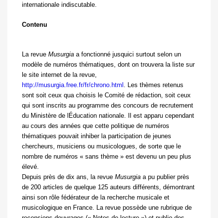
internationale indiscutable.
Contenu
La revue
Musurgia
a fonctionné jusquici surtout selon un
modèle de numéros thématiques, dont on trouvera la liste sur
le site internet de la revue,
http://musurgia.free.fr/fr/chrono.html
. Les thèmes retenus
sont soit ceux qua choisis le Comité de rédaction, soit ceux
qui sont inscrits au programme des concours de recrutement
du Ministère de lÉducation nationale. Il est apparu cependant
au cours des années que cette politique de numéros
thématiques pouvait inhiber la participation de jeunes
chercheurs, musiciens ou musicologues, de sorte que le
nombre de numéros « sans thème » est devenu un peu plus
élevé.
Depuis près de dix ans, la revue
Musurgia
a pu publier près
de 200 articles de quelque 125 auteurs différents, démontrant
ainsi son rôle fédérateur de la recherche musicale et
musicologique en France. La revue possède une rubrique de
recensions douvrages (« Notes de lecture ») et publie des