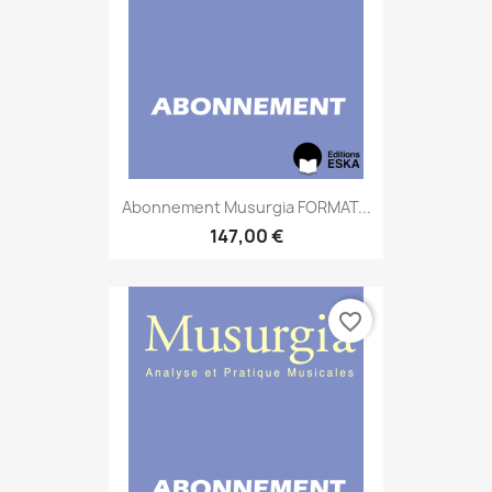
Abonnement Musurgia FORMAT...
147,00 €
favorite_border