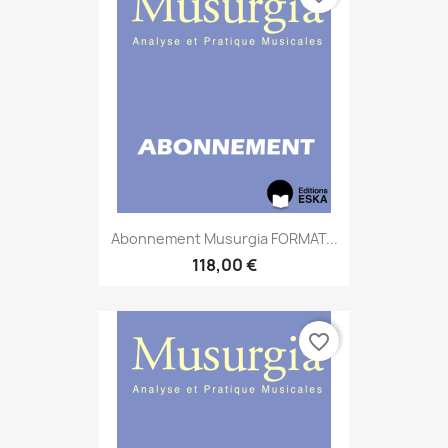
Abonnement Musurgia FORMAT...
118,00 €
favorite_border