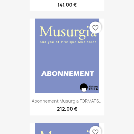
141,00 €
favorite_border
Abonnement Musurgia FORMATS...
212,00 €
favorite_border