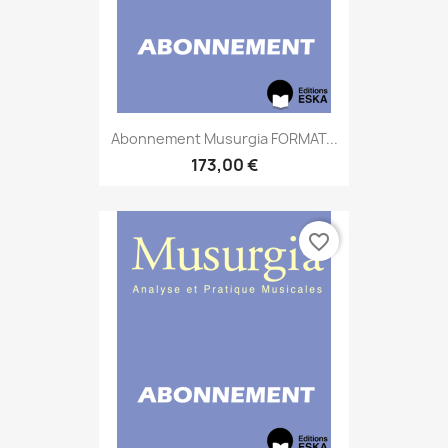
Abonnement Musurgia FORMAT...
173,00 €
favorite_border