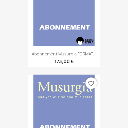
Abonnement Musurgia FORMAT...
173,00 €
favorite_border