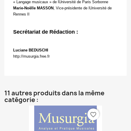
« Langage musicaux » de lUniversité de Paris Sorbonne
Marie-Noëlle MASSON
, Vice-présidente de lUniversité de
Rennes II
Secrétariat de Rédaction :
Luciane BEDUSCHI
http://musurgia.free.fr
11 autres produits dans la même
catégorie :
favorite_border