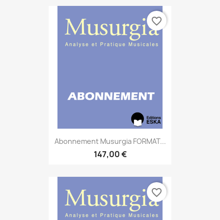
favorite_border
Abonnement Musurgia FORMAT...
147,00 €
favorite_border