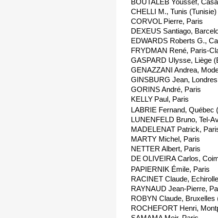
BOUTALEB Youssef, Casab
CHELLI M., Tunis (Tunisie)
CORVOL Pierre, Paris
DEXEUS Santiago, Barcel
EDWARDS Roberts G., Camb
FRYDMAN René, Paris-Cl
GASPARD Ulysse, Liège (B
GENAZZANI Andrea, Modena
GINSBURG Jean, Londres (
GORINS André, Paris
KELLY
Paul, Paris
LABRIE Fernand, Québec 
LUNENFELD Bruno, Tel-Aviv
MADELENAT Patrick, Pari
MARTY Michel, Paris
NETTER Albert, Paris
DE
OLIVEIRA Carlos, Coim
PAPIERNIK Émile, Paris
RACINET Claude, Echiroll
RAYNAUD Jean-Pierre, Pa
ROBYN Claude, Bruxelles (
ROCHEFORT Henri, Montpe
SAMAMA Meir, Paris