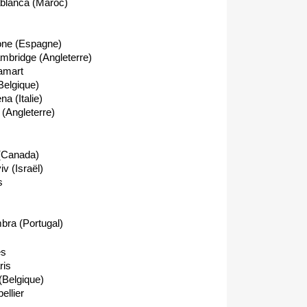
lanca (Maroc)
one (Espagne)
ridge (Angleterre)
amart
elgique)
 (Italie)
Angleterre)
(Canada)
 (Israël)
s
bra (Portugal)
es
ris
Belgique)
llier