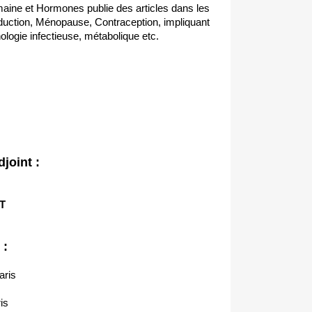
ine et Hormones publie des articles dans les
uction, Ménopause, Contraception, impliquant
logie infectieuse, métabolique etc.
joint :
T
 :
aris
is