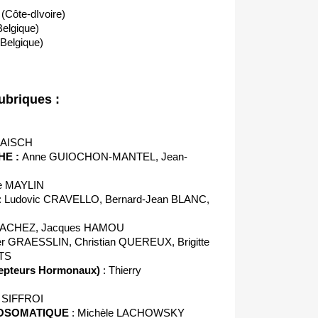
Côte-dIvoire)
elgique)
elgique)
briques :
LAISCH
HE :
Anne GUIOCHON-MANTEL, Jean-
de MAYLIN
: Ludovic CRAVELLO, Bernard-Jean BLANC,
 DACHEZ, Jacques HAMOU
ier GRAESSLIN, Christian QUEREUX, Brigitte
NTS
pteurs Hormonaux)
: Thierry
e SIFFROI
OSOMATIQUE
: Michèle LACHOWSKY