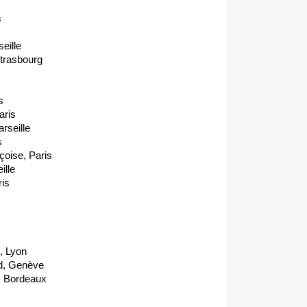
s
eille
trasbourg
s
aris
seille
s
ise, Paris
lle
is
 Lyon
, Genève
 Bordeaux