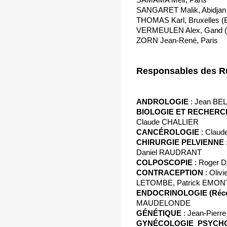
SANGARET Malik, Abidjan (
THOMAS Karl, Bruxelles (B
VERMEULEN Alex, Gand (B
ZORN Jean-René, Paris
Responsables des Ru
ANDROLOGIE
: Jean BE
BIOLOGIE ET RECHERC
Claude CHALLIER
CANCÉROLOGIE
: Clau
CHIRURGIE PELVIENNE
Daniel RAUDRANT
COLPOSCOPIE
: Roger
CONTRACEPTION
: Oliv
LETOMBE, Patrick EMO
ENDOCRINOLOGIE (Réce
MAUDELONDE
GÉNÉTIQUE
: Jean-Pierr
GYNÉCOLOGIE

PSYCH