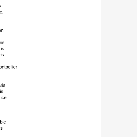
s
e,
en
ris
is
is
tpellier
ris
is
ice
ble
ms