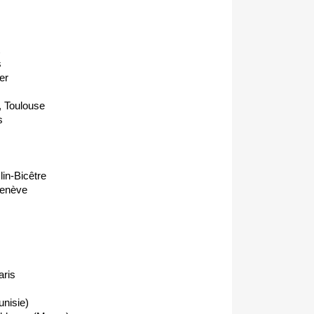
s
er
 Toulouse
s
n-Bicêtre
Genève
aris
nisie)