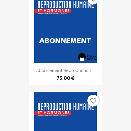
Abonnement Reproduction...
73,00 €
favorite_border