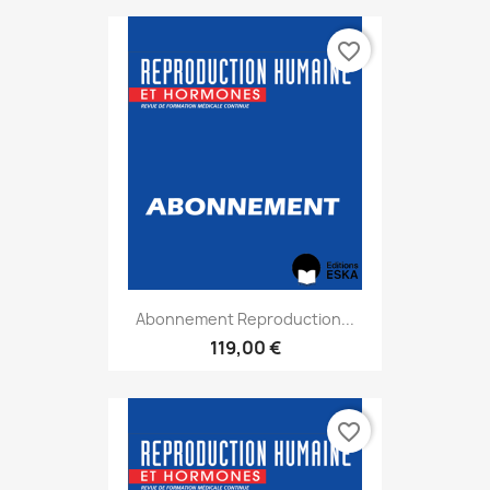
favorite_border
Abonnement Reproduction...
119,00 €
favorite_border