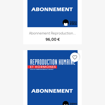
Abonnement Reproduction...
96,00 €
favorite_border