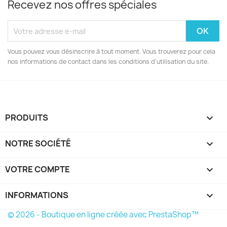
Recevez nos offres spéciales
Vous pouvez vous désinscrire à tout moment. Vous trouverez pour cela
nos informations de contact dans les conditions d'utilisation du site.
PRODUITS

NOTRE SOCIÉTÉ

VOTRE COMPTE

INFORMATIONS
keyboard_arrow_down
© 2026 - Boutique en ligne créée avec PrestaShop™