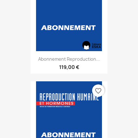
Abonnement Reproduction...
119,00 €
favorite_border