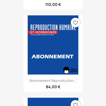
110,00 €
favorite_border
Abonnement Reproduction...
84,00 €
favorite_border