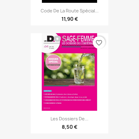
Code De La Route Spécial...
11,90 €
favorite_border
Les Dossiers De...
8,50 €