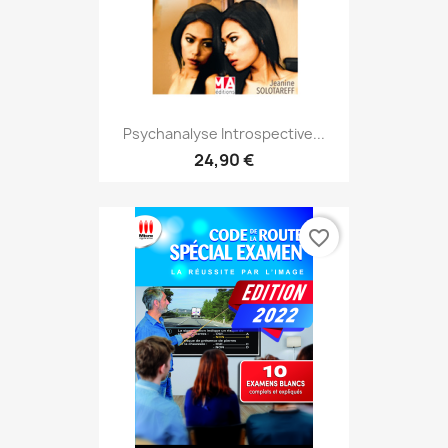
Psychanalyse Introspective...
24,90 €
favorite_border