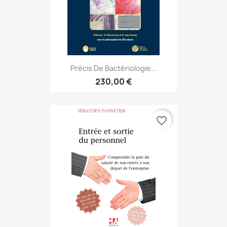
Précis De Bactériologie...
230,00 €
favorite_border