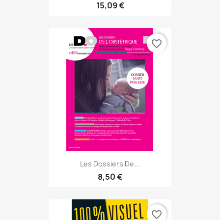
15,09 €
favorite_border
Les Dossiers De...
8,50 €
favorite_border