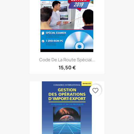
Code De La Route Spécial...
15,50 €
favorite_border