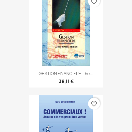
favorite_border
GESTION FINANCIERE - 5e...
38,11 €
favorite_border