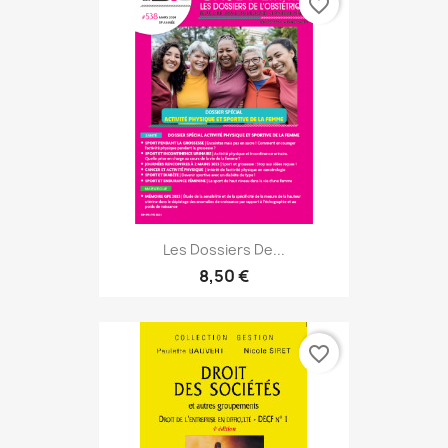
favorite_border
Les Dossiers De...
8,50 €
favorite_border