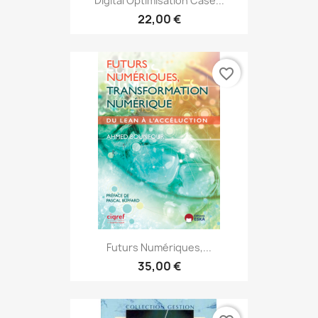
Digital Optimisation Case...
22,00 €
favorite_border
Futurs Numériques,...
35,00 €