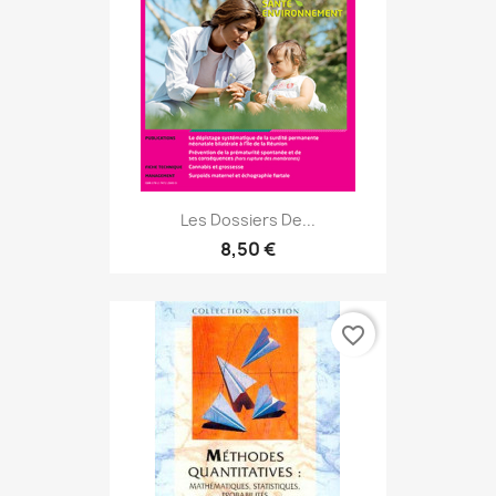
Les Dossiers De...
8,50 €
favorite_border