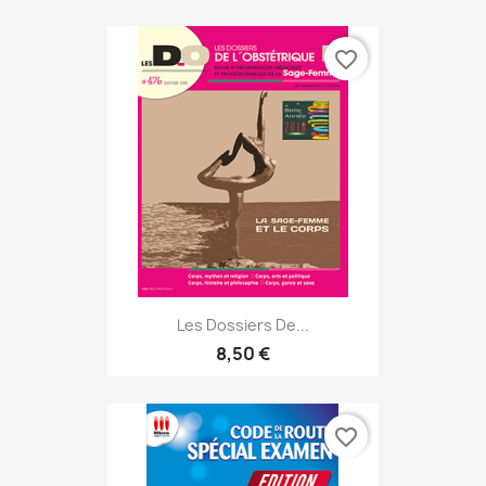
favorite_border
Les Dossiers De...
8,50 €
favorite_border