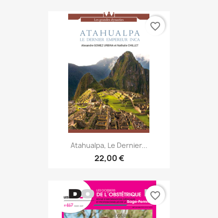
favorite_border
Atahualpa, Le Dernier...
22,00 €
favorite_border