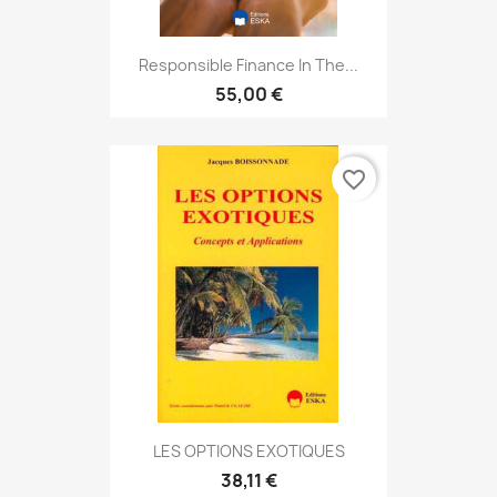
Responsible Finance In The...
55,00 €
favorite_border
LES OPTIONS EXOTIQUES
38,11 €