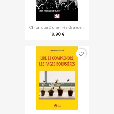
Chronique D'une Très Grande...
19,90 €
favorite_border