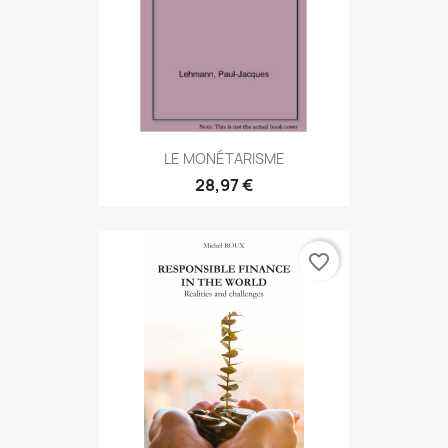
LE MONÉTARISME
28,97 €
favorite_border