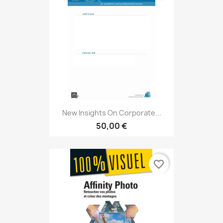
New Insights On Corporate...
50,00 €
favorite_border