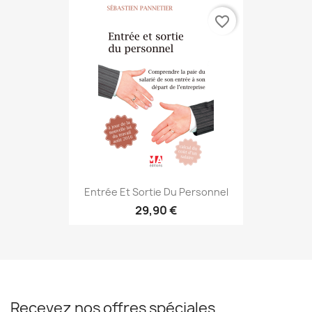
favorite_border
Entrée Et Sortie Du Personnel
29,90 €
Recevez nos offres spéciales