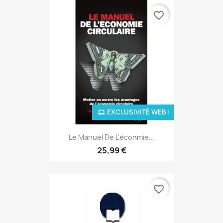
favorite_border
EXCLUSIVITÉ WEB !
Le Manuel De L'éconmie...
25,99 €
favorite_border