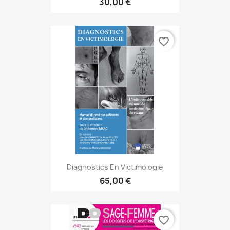
30,00 €
favorite_border
Diagnostics En Victimologie
65,00 €
favorite_border