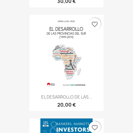
30,00 €
favorite_border
EL DESARROLLO DE LAS...
20,00 €
favorite_border