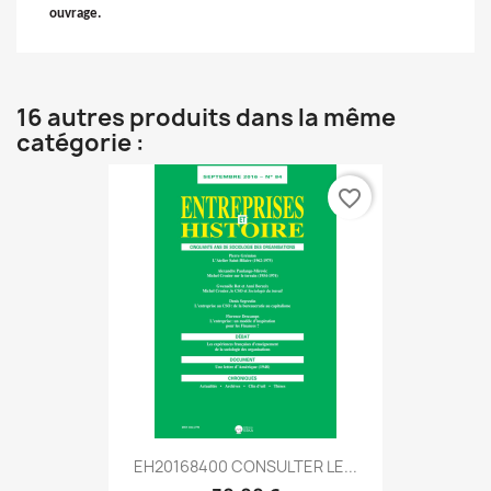
ouvrage.
16 autres produits dans la même
catégorie :
favorite_border
EH20168400 CONSULTER LE...