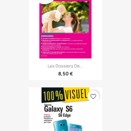
Les Dossiers De...
8,50 €
favorite_border