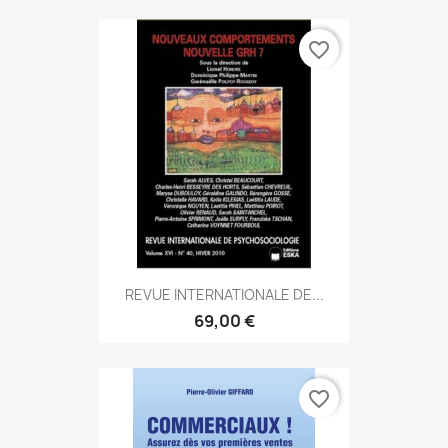
favorite_border
REVUE INTERNATIONALE DE...
69,00 €
favorite_border