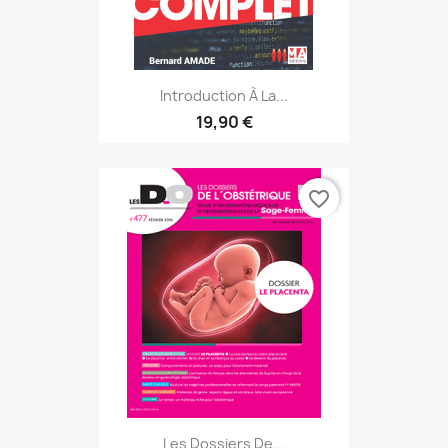
Introduction À La...
19,90 €
favorite_border
Les Dossiers De...