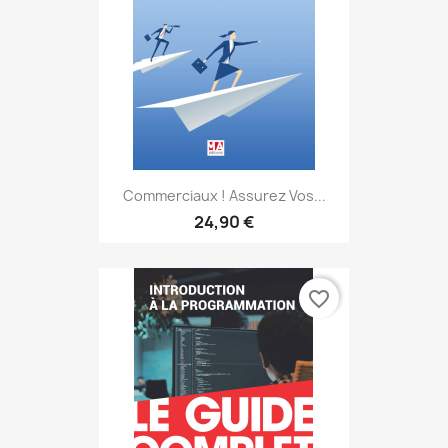
Commerciaux ! Assurez Vos...
24,90 €
favorite_border