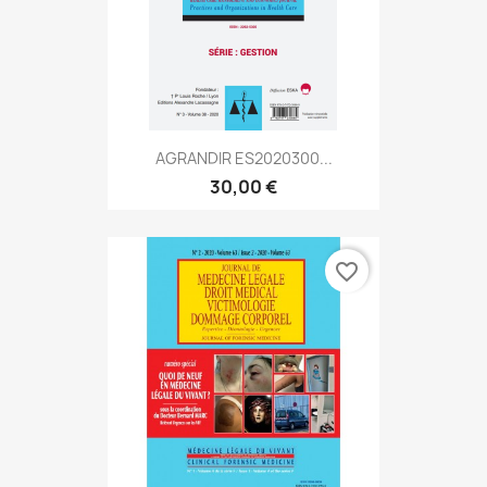
AGRANDIR ES2020300...
30,00 €
favorite_border