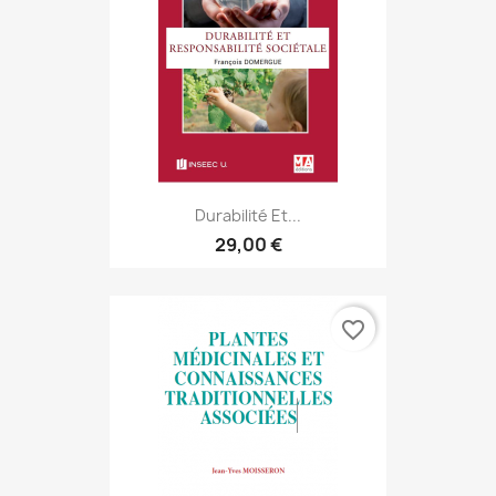
Durabilité Et...
29,00 €
favorite_border