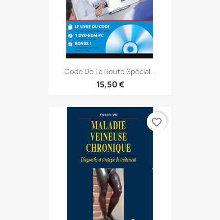
Code De La Route Spécial...
15,50 €
favorite_border