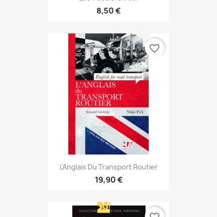
8,50 €
favorite_border
L'Anglais Du Transport Routier
19,90 €