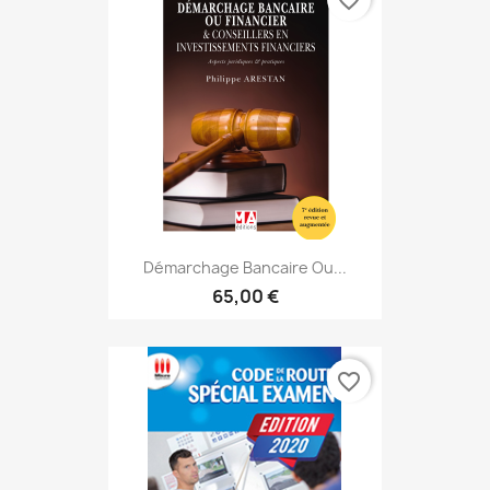
favorite_border
Démarchage Bancaire Ou...
65,00 €
favorite_border