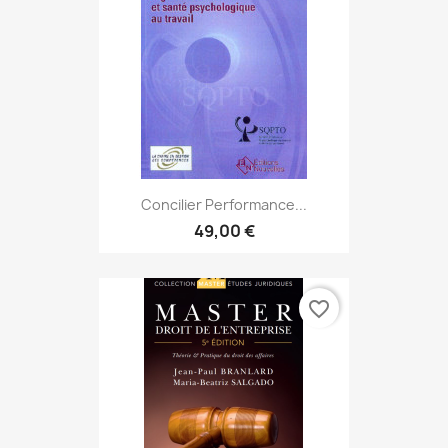
Concilier Performance...
49,00 €
favorite_border