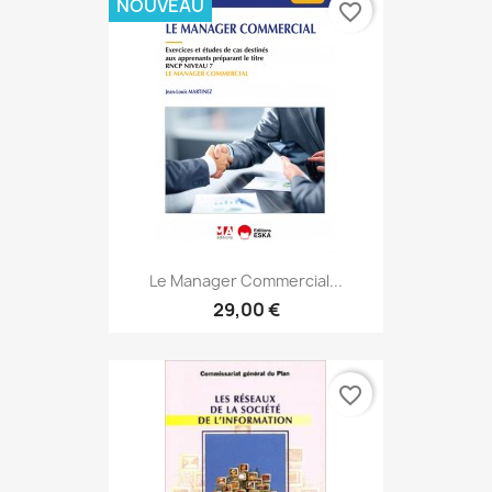
NOUVEAU
favorite_border
Le Manager Commercial...
29,00 €
favorite_border