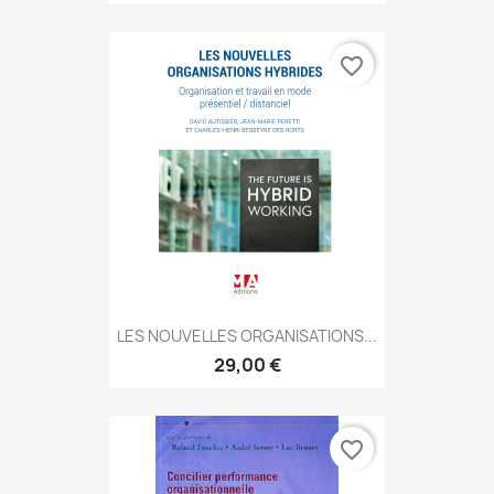
favorite_border
LES NOUVELLES ORGANISATIONS...
29,00 €
favorite_border