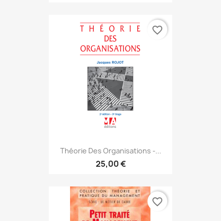
favorite_border
Théorie Des Organisations -...
25,00 €
favorite_border