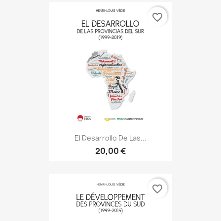
favorite_border
El Desarrollo De Las...
20,00 €
favorite_border