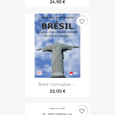
24,90 €
favorite_border
Brésil - Corruption -...
22,00 €
favorite_border