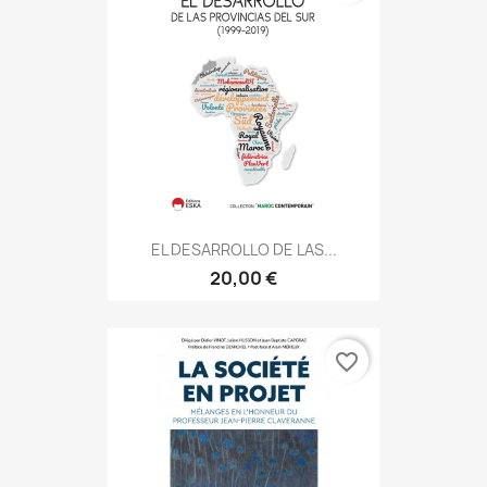
EL DESARROLLO DE LAS...
20,00 €
favorite_border