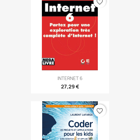
favorite_border
INTERNET 6
27,29 €
favorite_border