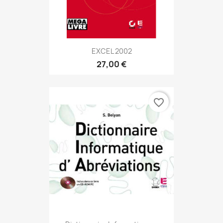
EXCEL 2002
27,00 €
favorite_border