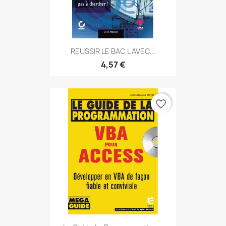
REUSSIR LE BAC L AVEC...
4,57 €
favorite_border