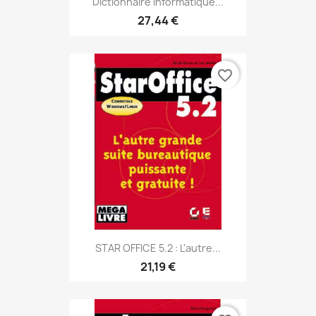
Dictionnaire Informatique...
27,44 €
favorite_border
STAR OFFICE 5.2 : L'autre...
21,19 €