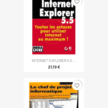
favorite_border
INTERNET EXPLORER 5.5 :...
21,19 €
favorite_border