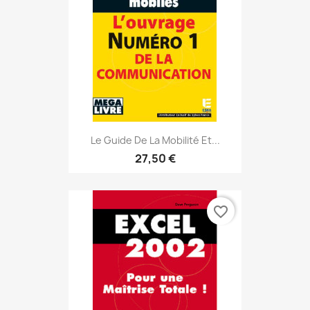
Le Guide De La Mobilité Et...
27,50 €
favorite_border