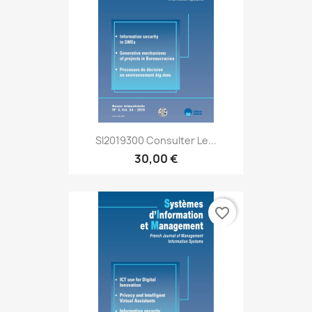
SI2019300 Consulter Le...
30,00 €
favorite_border