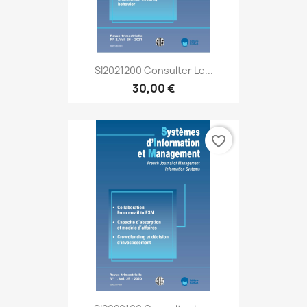
SI2021200 Consulter Le...
30,00 €
favorite_border