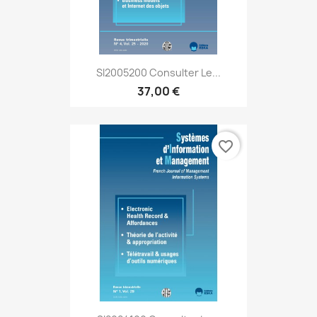
SI2005200 Consulter Le...
37,00 €
favorite_border