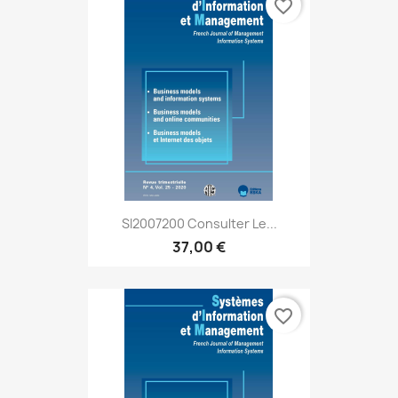
favorite_border
SI2007200 Consulter Le...
37,00 €
favorite_border