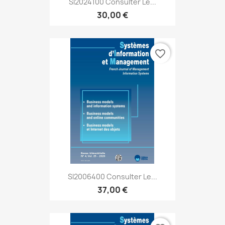
SI2024100 Consulter Le...
30,00 €
favorite_border
SI2006400 Consulter Le...
37,00 €