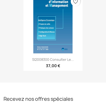
favorite_border
SI2008300 Consulter Le...
37,00 €
Recevez nos offres spéciales