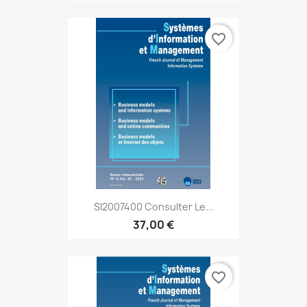
favorite_border
SI2007400 Consulter Le...
37,00 €
favorite_border