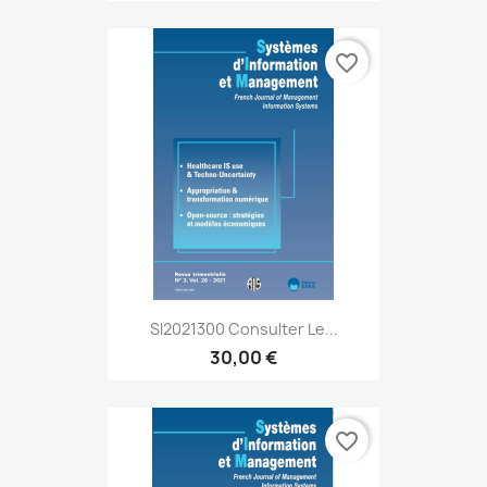
favorite_border
SI2021300 Consulter Le...
30,00 €
favorite_border