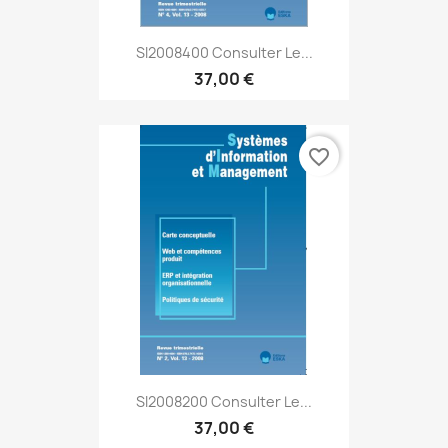
SI2008400 Consulter Le...
37,00 €
favorite_border
SI2008200 Consulter Le...
37,00 €