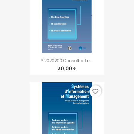
SI2020200 Consulter Le...
30,00 €
favorite_border