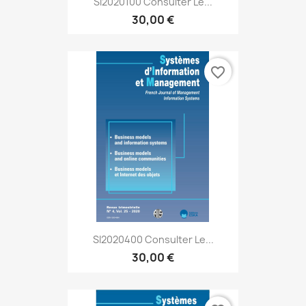
SI2020100 Consulter Le...
30,00 €
favorite_border
SI2020400 Consulter Le...
30,00 €