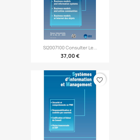
SI2007100 Consulter Le...
37,00 €
favorite_border