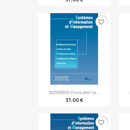
favorite_border
Aperçu rapide

SI2008300 Consulter Le...
37,00 €
favorite_border