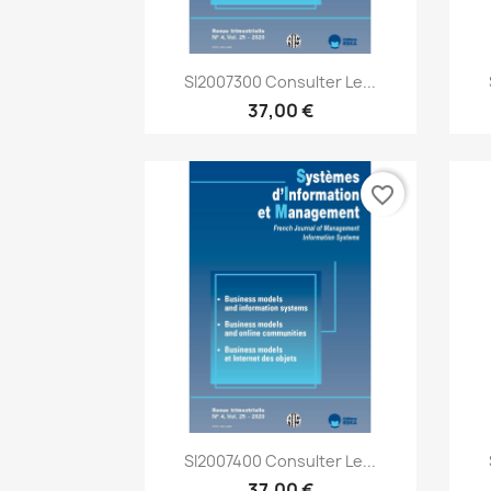
Aperçu rapide

SI2007300 Consulter Le...
37,00 €
favorite_border
Aperçu rapide

SI2007400 Consulter Le...
37,00 €