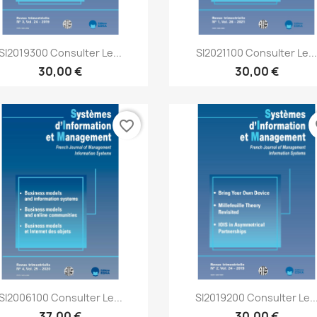
Aperçu rapide
Aperçu rapide


SI2019300 Consulter Le...
SI2021100 Consulter Le..
30,00 €
30,00 €
favorite_border
fa
Aperçu rapide
Aperçu rapide


SI2006100 Consulter Le...
SI2019200 Consulter Le..
37,00 €
30,00 €