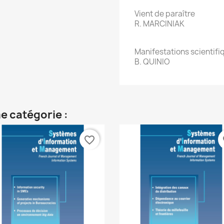
Vient de paraître
R. MARCINIAK
Manifestations scientifi
B. QUINIO
e catégorie :
favorite_border
fa