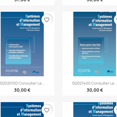
favorite_border
fa
Aperçu rapide
Aperçu rapide


SI2020100 Consulter Le...
SI2021400 Consulter Le..
30,00 €
30,00 €
favorite_border
fa