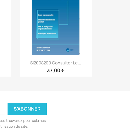
Aperçu rapide

.
SI2008200 Consulter Le...
37,00 €
ous trouverez pour cela nos
ilisation du site.