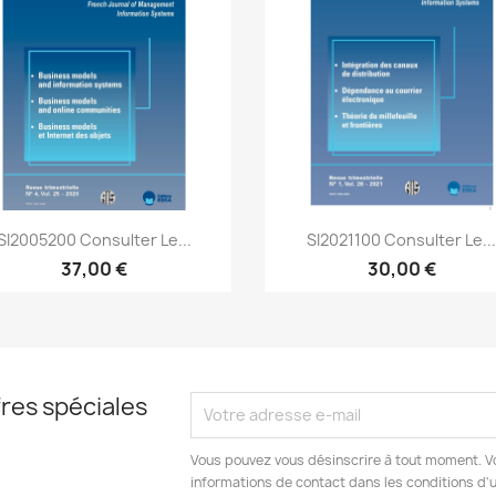
Aperçu rapide
Aperçu rapide


SI2005200 Consulter Le...
SI2021100 Consulter Le..
37,00 €
30,00 €
res spéciales
Vous pouvez vous désinscrire à tout moment. V
informations de contact dans les conditions d'ut