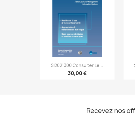
Aperçu rapide

SI2021300 Consulter Le...
30,00 €
Recevez nos off