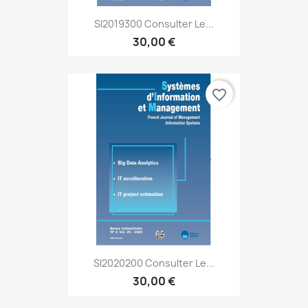
SI2019300 Consulter Le...
30,00 €
favorite_border
SI2020200 Consulter Le...
30,00 €