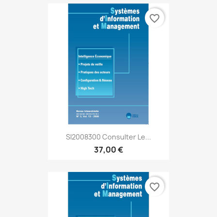
favorite_border
SI2008300 Consulter Le...
37,00 €
favorite_border