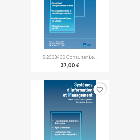
SI2008400 Consulter Le...
37,00 €
favorite_border