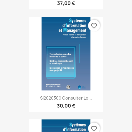
37,00 €
favorite_border
SI2020300 Consulter Le...
30,00 €
favorite_border