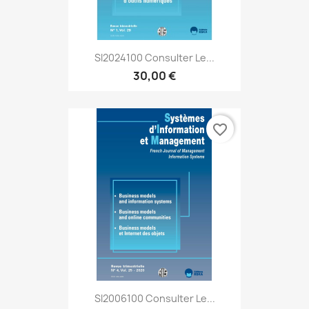
SI2024100 Consulter Le...
30,00 €
favorite_border
SI2006100 Consulter Le...