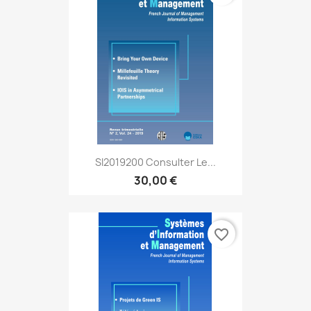
SI2019200 Consulter Le...
30,00 €
favorite_border