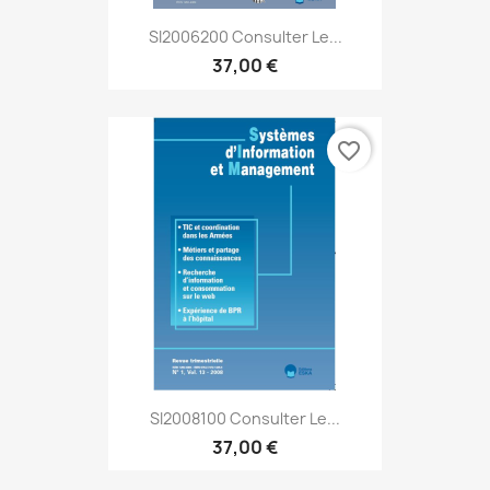
SI2006200 Consulter Le...
37,00 €
favorite_border
SI2008100 Consulter Le...
37,00 €