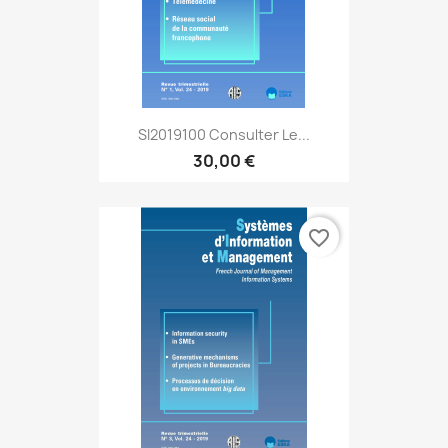
SI2019100 Consulter Le...
30,00 €
favorite_border