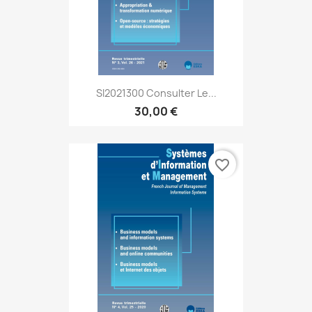
SI2021300 Consulter Le...
30,00 €
favorite_border