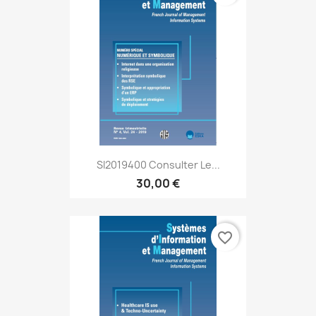
SI2019400 Consulter Le...
30,00 €
favorite_border