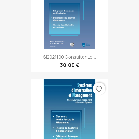
SI2021100 Consulter Le...
30,00 €
favorite_border