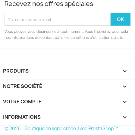
Recevez nos offres spéciales
Vous pouvez vous désinscrire à tout moment. Vous trouverez pour cela
nos informations de contact dans les conditions d'utilisation du site.
PRODUITS

NOTRE SOCIÉTÉ

VOTRE COMPTE

INFORMATIONS
keyboard_arrow_down
© 2026 - Boutique en ligne créée avec PrestaShop™