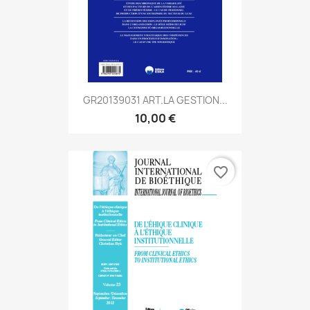
GR20139031 ART.LA GESTION...
10,00 €
favorite_border