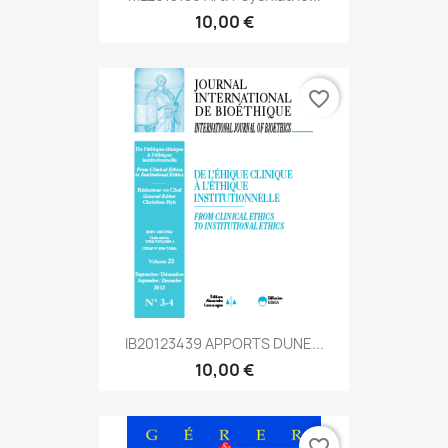
10,00 €
favorite_border
IB20123439 APPORTS DUNE...
10,00 €
favorite_border