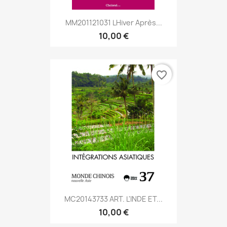
MM201121031 Lhiver Après...
10,00 €
favorite_border
MC20143733 ART. L'INDE ET...
10,00 €