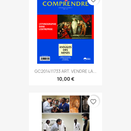
GC201411733 ART. VENDRE LA...
10,00 €
favorite_border