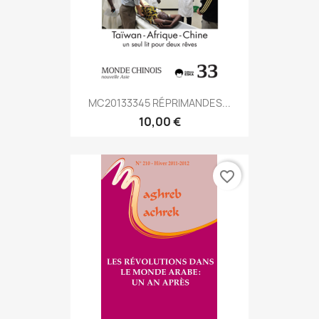
MC20133345 RÉPRIMANDES...
10,00 €
favorite_border