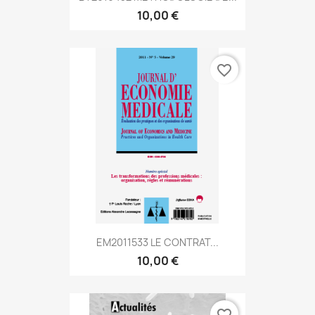
10,00 €
favorite_border
EM2011533 LE CONTRAT...
10,00 €
favorite_border