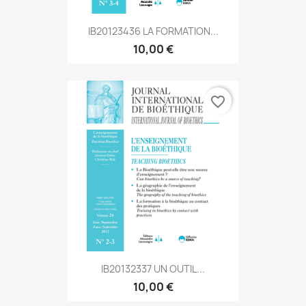
IB20123436 LA FORMATION...
10,00 €
favorite_border
IB20132337 UN OUTIL...
10,00 €