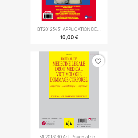
BT20123431 APPLICATION DE...
10,00 €
favorite_border
ML2013130 Art. Psychiatrie...