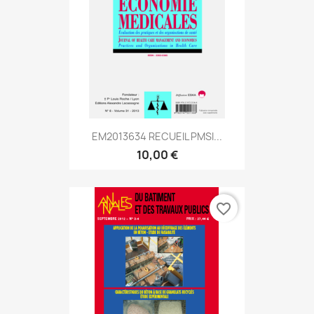
EM2013634 RECUEIL PMSI...
10,00 €
favorite_border