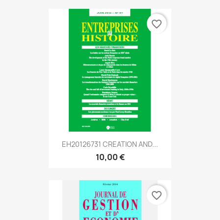
favorite_border
EH20126731 CREATION AND...
10,00 €
favorite_border