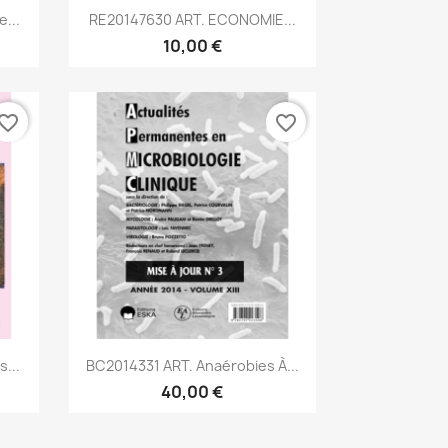
Aperçu rapide

...
RE20147630 ART. ECONOMIE...
10,00 €
vorite_border
favorite_border
Aperçu rapide

...
BC2014331 ART. Anaérobies À...
40,00 €