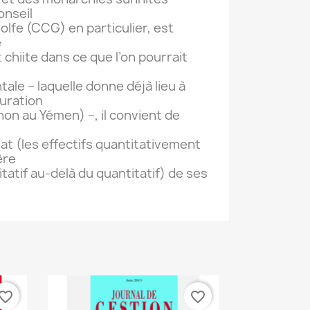
onseil
lfe (CCG) en particulier, est
e
t chiite dans ce que l’on pourrait
ale – laquelle donne déjà lieu à
curation
on au Yémen) –, il convient de
mat (les effectifs quantitativement
ère
itatif au-delà du quantitatif) de ses
vorite_border
favorite_border