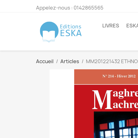
Appelez-nous :
0142865565
LIVRES
ESK
Accueil
Articles
MM201221432 ETHNO