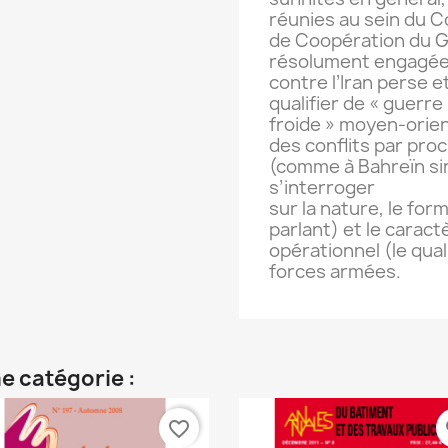
réunies au sein du C
de Coopération du Go
résolument engagé
contre l’Iran perse e
qualifier de « guerre
froide » moyen-orient
des conflits par pro
(comme à Bahreïn sin
s’interroger
sur la nature, le for
parlant) et le caract
opérationnel (le qual
forces armées.
e catégorie :
favorite_border
fa