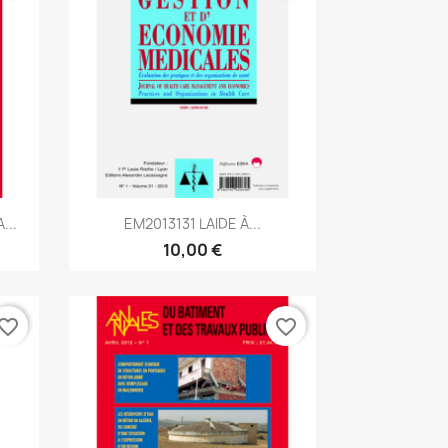
Aperçu rapide

...
EM2013131 LAIDE À...
10,00 €
vorite_border
favorite_border