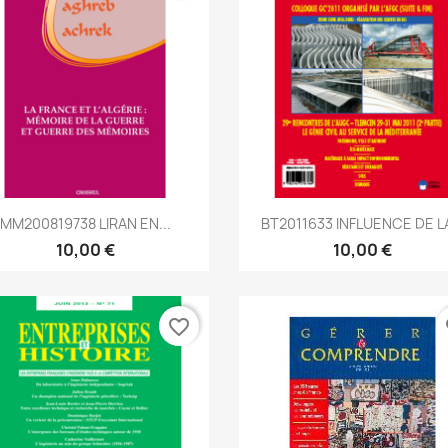
Aperçu rapide
Aperçu rapide


MM200819738 LIRAN EN...
BT2011633 INFLUENCE DE LA
10,00 €
10,00 €
favorite_border
fa