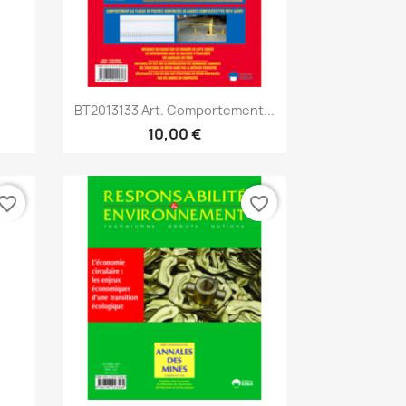
Aperçu rapide

BT2013133 Art. Comportement...
10,00 €
vorite_border
favorite_border