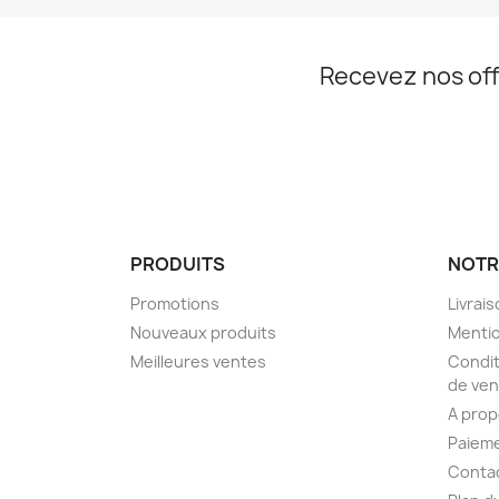
Recevez nos off
PRODUITS
NOTR
Promotions
Livrai
Nouveaux produits
Mentio
Meilleures ventes
Condit
de ven
A pro
Paieme
Conta