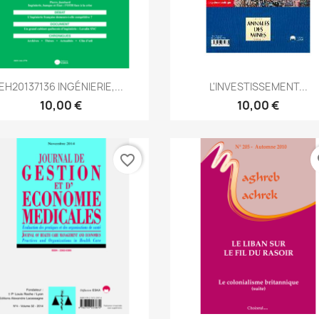
Aperçu rapide
Aperçu rapide


EH20137136 INGÉNIERIE,...
L'INVESTISSEMENT...
10,00 €
10,00 €
favorite_border
fa