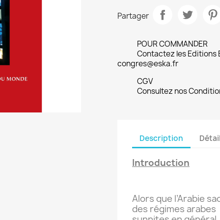
Partager
POUR COMMANDER
Contactez les Editions
congres@eska.fr
CGV
Consultez nos Conditio
Description
Détai
Introduction
Alors que l’Arabie sa
des régimes arabes
sunnites en général