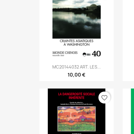
Aperçu rapide

MC20144032 ART. LES...
10,00 €
favorite_border