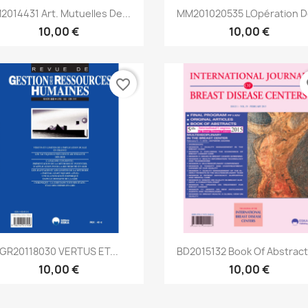
Aperçu rapide
Aperçu rapide


2014431 Art. Mutuelles De...
MM201020535 Lopération De
10,00 €
10,00 €
favorite_border
fa
Aperçu rapide
Aperçu rapide


GR20118030 VERTUS ET...
BD2015132 Book Of Abstracts
10,00 €
10,00 €