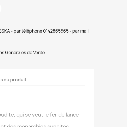
 ESKA - par téléphone 0142865565 - par mail
ns Générales de Vente
ls du produit
oudite, qui se veut le fer de lance
, et des monarchies sunnites