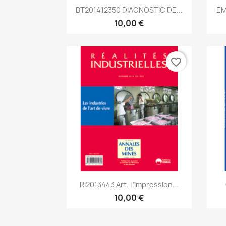
Aperçu rapide

BT201412350 DIAGNOSTIC DE...
EM
10,00 €
favorite_border
Aperçu rapide

RI2013443 Art. L’impression...
10,00 €