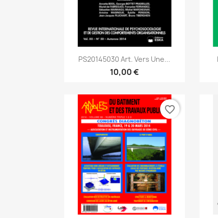
Aperçu rapide

PS20145030 Art. Vers Une...
10,00 €
favorite_border