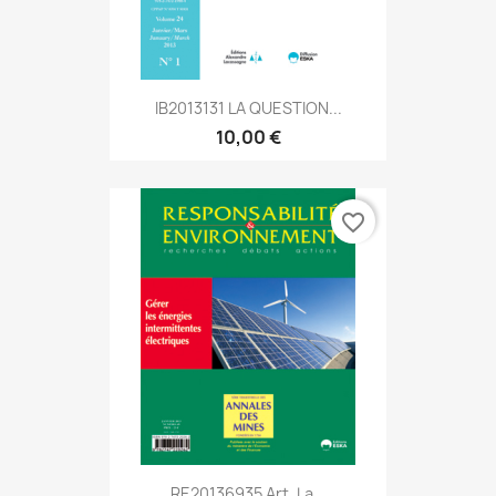
IB2013131 LA QUESTION...
10,00 €
favorite_border
RE20136935 Art. La...