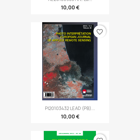
10,00 €
favorite_border
PI20103432 LEAD (PB)...
10,00 €