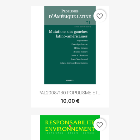
favorite_border
PAL20087130 POPULISME ET...
10,00 €
favorite_border