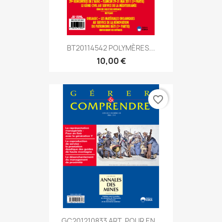
BT20114542 POLYMÈRES...
10,00 €
favorite_border
GC201210833 ART. POUR EN...