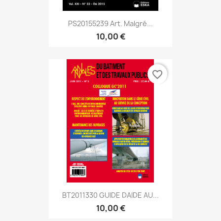
PS20155239 Art. Malgré...
10,00 €
favorite_border
BT2011330 GUIDE DAIDE AU...
10,00 €