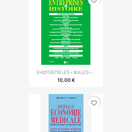
favorite_border
EH20126730 LES « BULLES »...
10,00 €
favorite_border