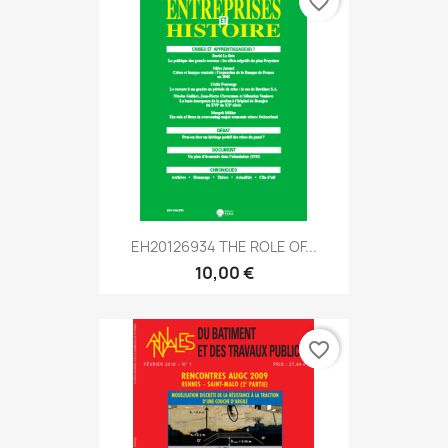
favorite_border
EH20126934 THE ROLE OF...
10,00 €
favorite_border