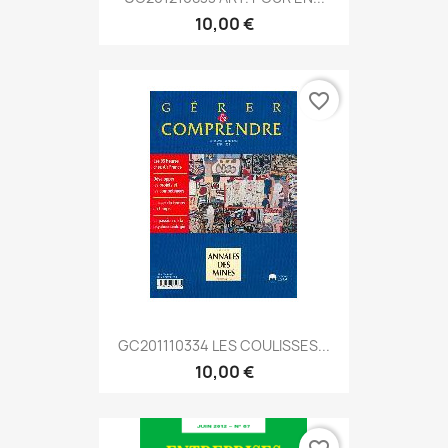
10,00 €
favorite_border
GC201110334 LES COULISSES...
10,00 €