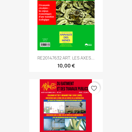
RE20147632 ART. LES AXES...
10,00 €
favorite_border