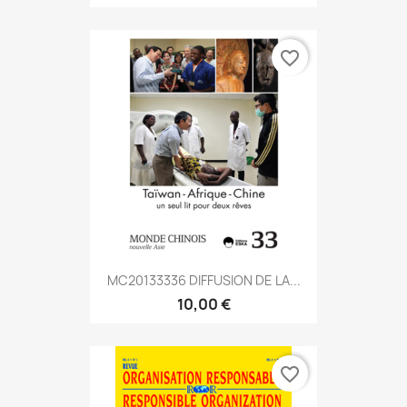
favorite_border
MC20133336 DIFFUSION DE LA...
10,00 €
favorite_border