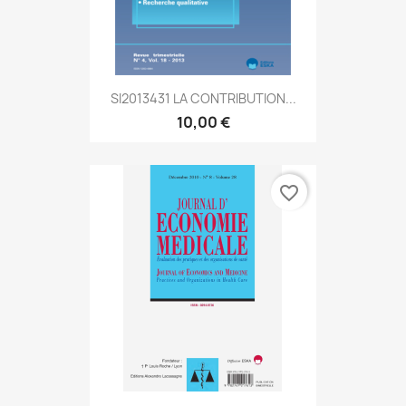
SI2013431 LA CONTRIBUTION...
10,00 €
favorite_border