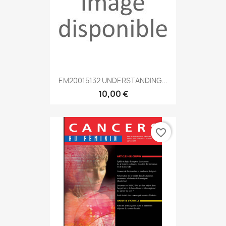
EM20015132 UNDERSTANDING...
10,00 €
favorite_border