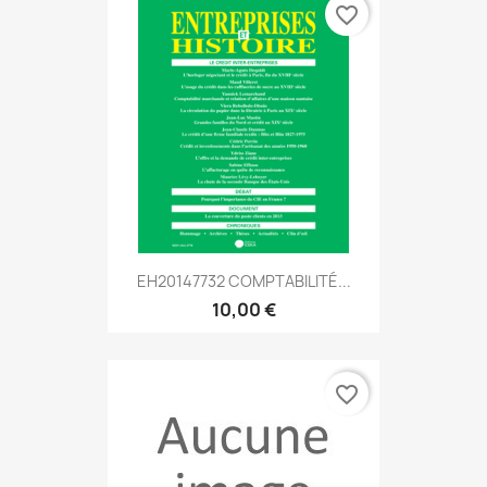
favorite_border
EH20147732 COMPTABILITÉ...
10,00 €
favorite_border