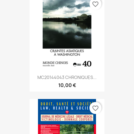
favorite_border
MC20144043 CHRONIQUES...
10,00 €
favorite_border