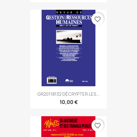
favorite_border
GR20118132 DÉCRYPTER LES...
10,00 €
favorite_border