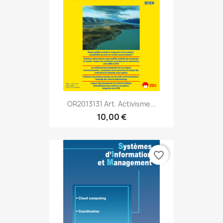
OR2013131 Art. Activisme...
10,00 €
favorite_border