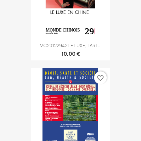
MC20122942 LE LUXE, LART...
10,00 €
favorite_border