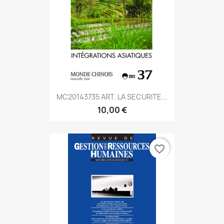
MC20143735 ART. LA SECURITE...
10,00 €
favorite_border