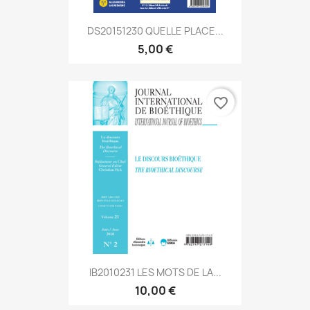
DS20151230 QUELLE PLACE...
5,00 €
favorite_border
IB2010231 LES MOTS DE LA...
10,00 €