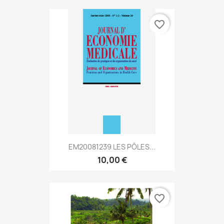
favorite_border
EM20081239 LES PÔLES...
10,00 €
favorite_border