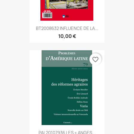
BT2008632 INFLUENCE DE LA...
10,00 €
favorite_border
PAL20107936 LES « ANGES...