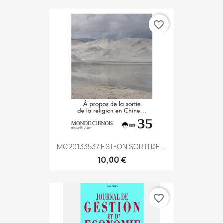
favorite_border
MC20133537 EST-ON SORTI DE...
10,00 €
favorite_border