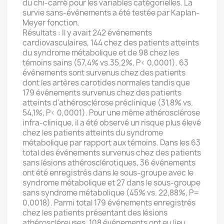
du chi-carré pour les variables catégorielles. La
survie sans-événements a été testée par Kaplan-
Meyer fonction.
Résultats : Il y avait 242 événements
cardiovasculaires, 144 chez des patients atteints
du syndrome métabolique et de 98 chez les
témoins sains (57,4% vs.35.2%, P< 0,0001). 63
événements sont survenus chez des patients
dont les artères carotides normales tandis que
179 événements survenus chez des patients
atteints d’athérosclérose préclinique (31,8% vs.
54,1%, P< 0,0001). Pour une même athérosclérose
infra-clinique, il a été observé un risque plus élevé
chez les patients atteints du syndrome
métabolique par rapport aux témoins. Dans les 63
total des événements survenus chez des patients
sans lésions athérosclérotiques, 36 événements
ont été enregistrés dans le sous-groupe avec le
syndrome métabolique et 27 dans le sous-groupe
sans syndrome métabolique (45% vs. 22,88%, P=
0,0018). Parmi total 179 événements enregistrés
chez les patients présentant des lésions
athéroscléreuses, 108 événements ont eu lieu