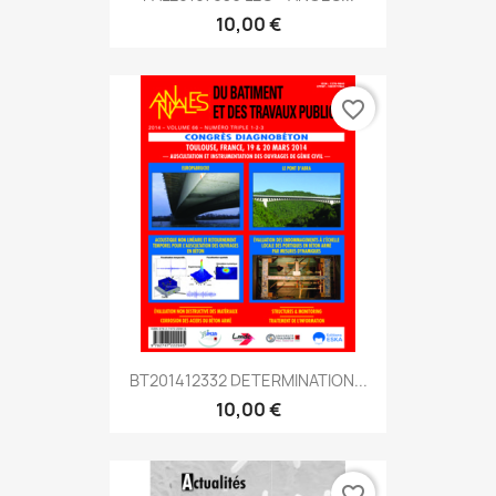
10,00 €
favorite_border
BT201412332 DETERMINATION...
10,00 €
favorite_border