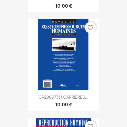
10,00 €
favorite_border
GR20097331 CARRIÈRES...
10,00 €
favorite_border