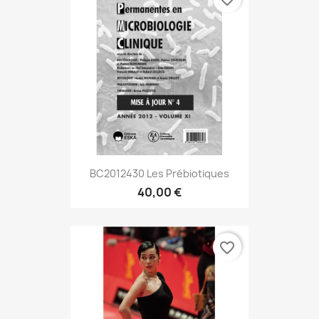
BC2012430 Les Prébiotiques
40,00 €
favorite_border