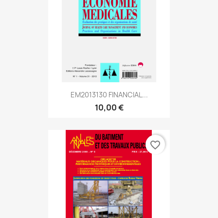
EM2013130 FINANCIAL...
10,00 €
favorite_border