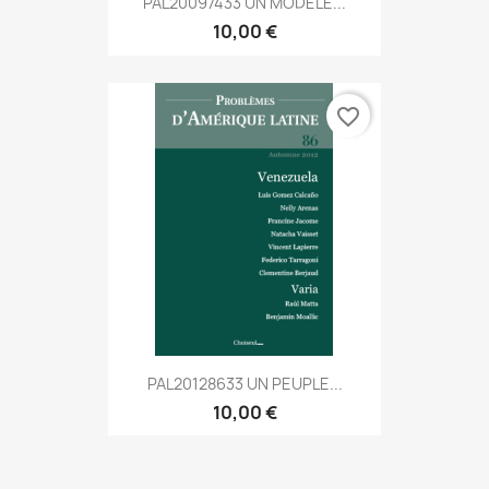
PAL20097433 UN MODÈLE...
10,00 €
favorite_border
PAL20128633 UN PEUPLE...
10,00 €