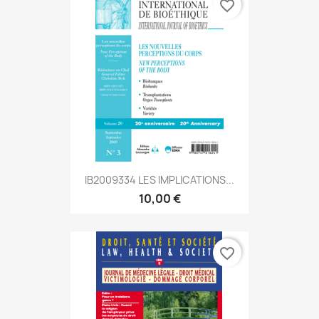
favorite_border
IB2009334 LES IMPLICATIONS...
10,00 €
favorite_border