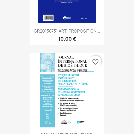
GR20138731 ART. PROPOSITION...
10,00 €
favorite_border