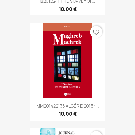
IB2012241 THE SURVEY OF...
10,00 €
favorite_border
MM201422135 ALGÉRIE 2015 :...
10,00 €