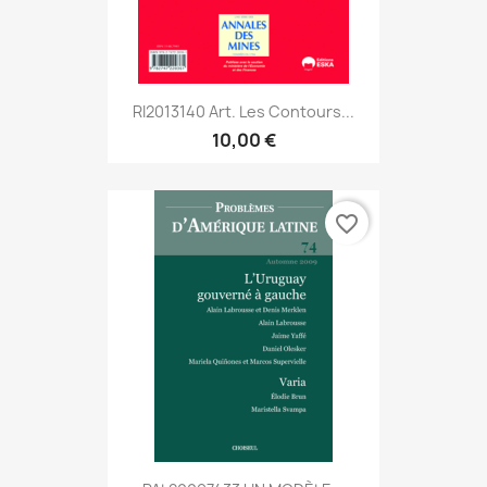
RI2013140 Art. Les Contours...
10,00 €
favorite_border