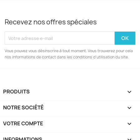
Recevez nos offres spéciales
Vous pouvez vous désinscrire à tout moment. Vous trouverez pour cela
nos informations de contact dans les conditions d'utilisation du site.
PRODUITS

NOTRE SOCIÉTÉ

VOTRE COMPTE

INFORMATIONS
keyboard_arrow_down