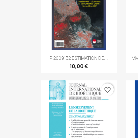
Aperçu rapide

PI2009132 ESTIMATION DE...
MM
10,00 €
favorite_border