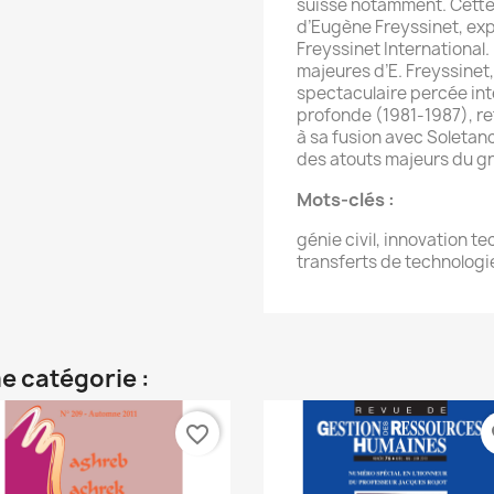
suisse notamment. Cette
d’Eugène Freyssinet, exp
Freyssinet International.
majeures d’E. Freyssinet,
spectaculaire percée inte
profonde (1981-1987), re
à sa fusion avec Soletanc
des atouts majeurs du gr
Mots-clés :
génie civil, innovation t
transferts de technologi
e catégorie :
favorite_border
fa