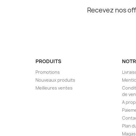
Recevez nos off
PRODUITS
NOTR
Promotions
Livrai
Nouveaux produits
Mentio
Meilleures ventes
Condit
de ven
A pro
Paieme
Conta
Plan d
Magas