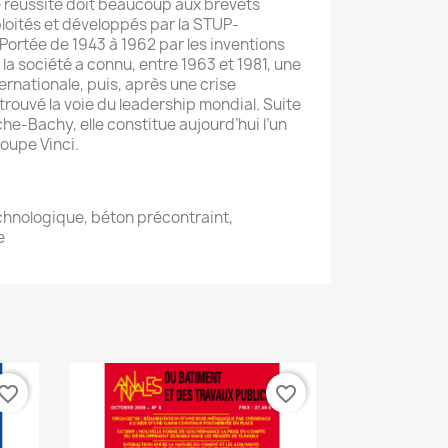
 réussite doit beaucoup aux brevets
loités et développés par la STUP-
 Portée de 1943 à 1962 par les inventions
 la société a connu, entre 1963 et 1981, une
rnationale, puis, après une crise
trouvé la voie du leadership mondial. Suite
he-Bachy, elle constitue aujourd’hui l’un
oupe Vinci.
echnologique, béton précontraint,
e
vorite_border
favorite_border