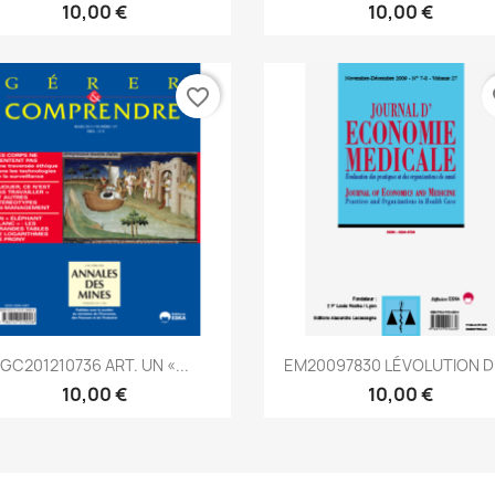
10,00 €
10,00 €
favorite_border
fa
Aperçu rapide
Aperçu rapide


GC201210736 ART. UN «...
EM20097830 LÉVOLUTION DE
10,00 €
10,00 €