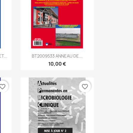
Aperçu rapide

T...
BT2009533 ANNEAU DE...
10,00 €
vorite_border
favorite_border