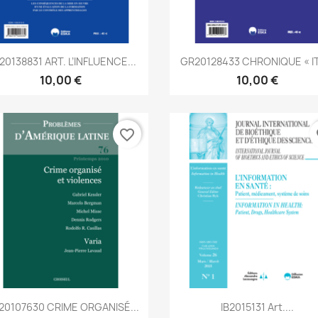
Aperçu rapide
Aperçu rapide


20138831 ART. L’INFLUENCE...
GR20128433 CHRONIQUE « IT
10,00 €
10,00 €
favorite_border
fa
Aperçu rapide
Aperçu rapide


20107630 CRIME ORGANISÉ...
IB2015131 Art....