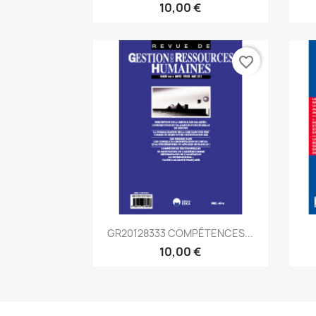
10,00 €
favorite_border
Aperçu rapide

GR20128333 COMPÉTENCES...
10,00 €