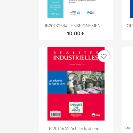
Aperçu rapide

IB20132334 LENSEIGNEMENT...
GR
10,00 €
favorite_border
Aperçu rapide

RI2013442 Art. Industries...
PAL