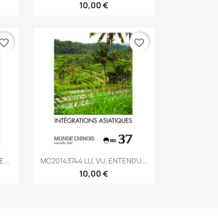
10,00 €
vorite_border
favorite_border
Aperçu rapide

...
MC20143744 LU, VU, ENTENDU...
10,00 €