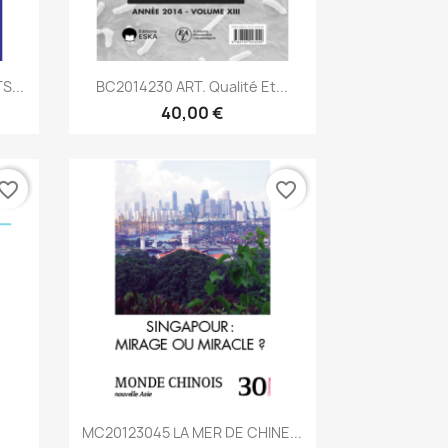
Aperçu rapide

S...
BC2014230 ART. Qualité Et...
40,00 €
vorite_border
favorite_border
Aperçu rapide

MC20123045 LA MER DE CHINE...