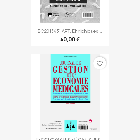
BC2013431 ART. Ehrlichioses...
40,00 €
favorite_border
EM20132333 LES MÉCANISMES...