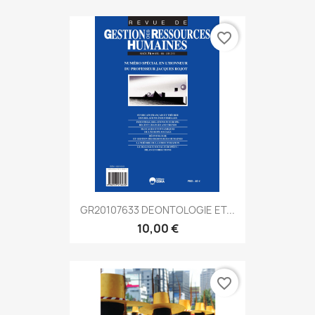
favorite_border
GR20107633 DEONTOLOGIE ET...
10,00 €
favorite_border