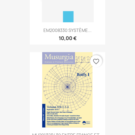
EM2008330 SYSTÈME...
10,00 €
favorite_border