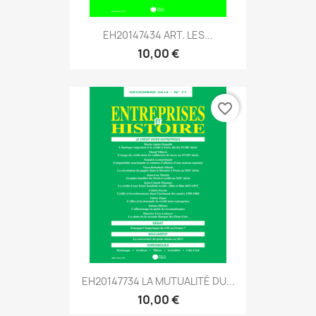
EH20147434 ART. LES...
10,00 €
favorite_border
EH20147734 LA MUTUALITÉ DU...
10,00 €