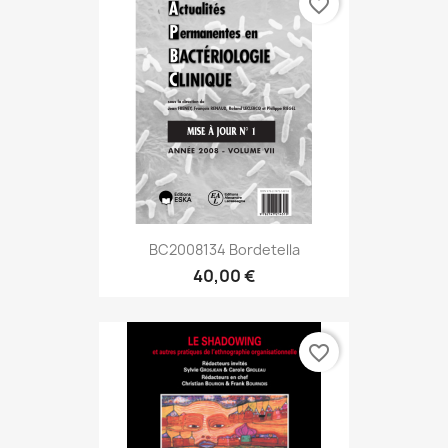
favorite_border
BC2008134 Bordetella
40,00 €
favorite_border