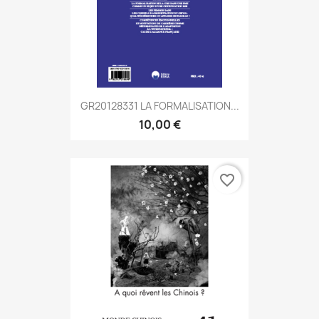
GR20128331 LA FORMALISATION...
10,00 €
favorite_border