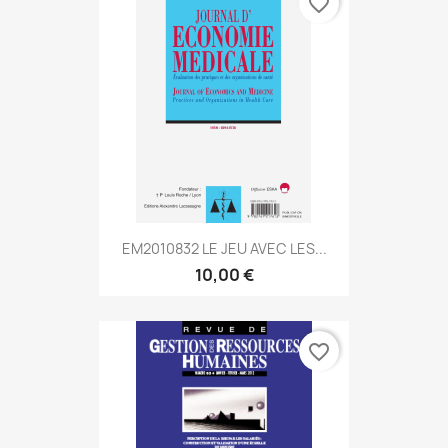
favorite_border
EM2010832 LE JEU AVEC LES...
10,00 €
favorite_border