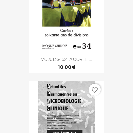
MC20133432 LA CORÉE,...
10,00 €
favorite_border