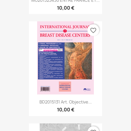
MU201323430 ENTRE FRANCE ET...
10,00 €
favorite_border
BD2015131 Art. Objective...
10,00 €