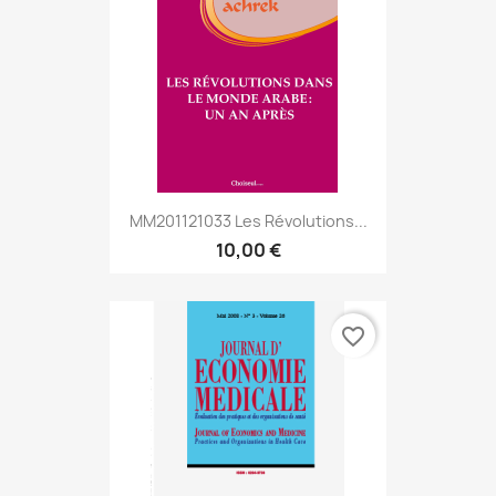
MM201121033 Les Révolutions...
10,00 €
favorite_border