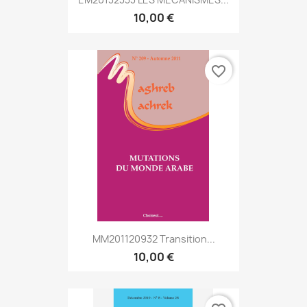
10,00 €
favorite_border
MM201120932 Transition...
10,00 €