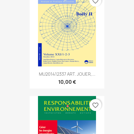
favorite_border
MU201412337 ART. JOUER,...
10,00 €
favorite_border