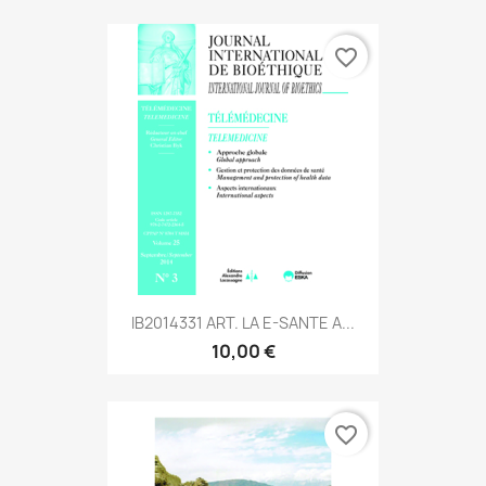
favorite_border
IB2014331 ART. LA E-SANTE A...
10,00 €
favorite_border