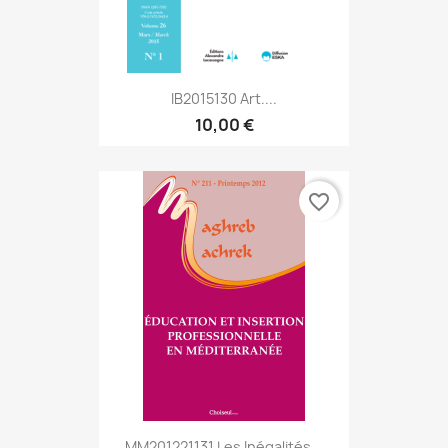
IB2015130 Art....
10,00 €
favorite_border
MM201221131 Les Inégalités...