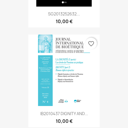
SG2013252632...
10,00 €
favorite_border
IB2010437 DIGNITY AND...
10,00 €