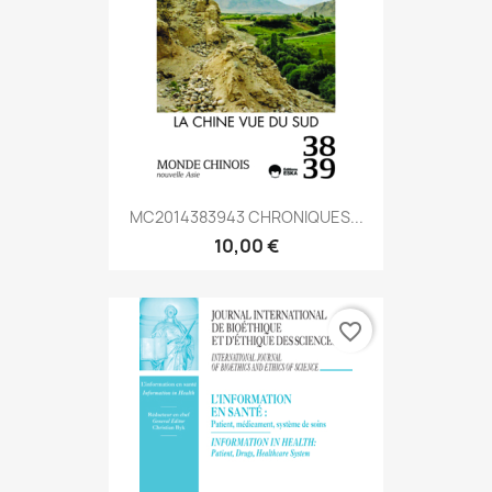
MC2014383943 CHRONIQUES...
10,00 €
favorite_border