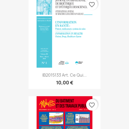
favorite_border
IB2015133 Art. Ce Qui...
10,00 €
favorite_border