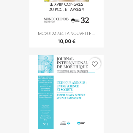
MC20123234 LA NOUVELLE...
10,00 €
favorite_border