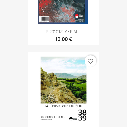
PI2010131 AERIAL...
10,00 €
favorite_border