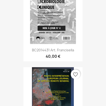
BC2014431 Art. Francisella
40,00 €
favorite_border