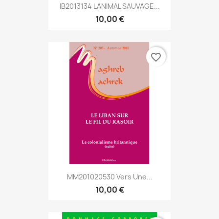
IB2013134 LANIMAL SAUVAGE...
10,00 €
favorite_border
MM201020530 Vers Une...
10,00 €