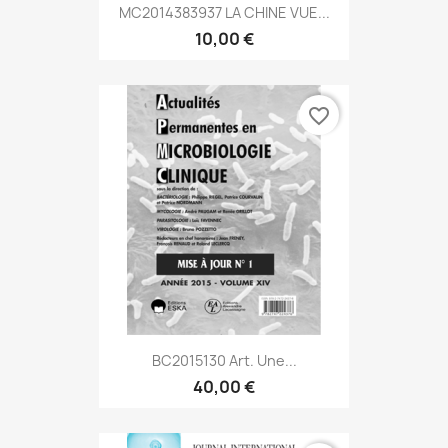
MC2014383937 LA CHINE VUE...
10,00 €
favorite_border
BC2015130 Art. Une...
40,00 €