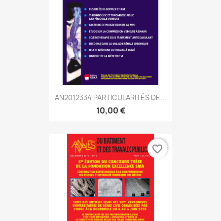
AN2012334 PARTICULARITÉS DE...
10,00 €
favorite_border