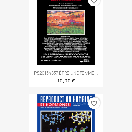
favorite_border
PS20134837 ÊTRE UNE FEMME...
10,00 €
favorite_border