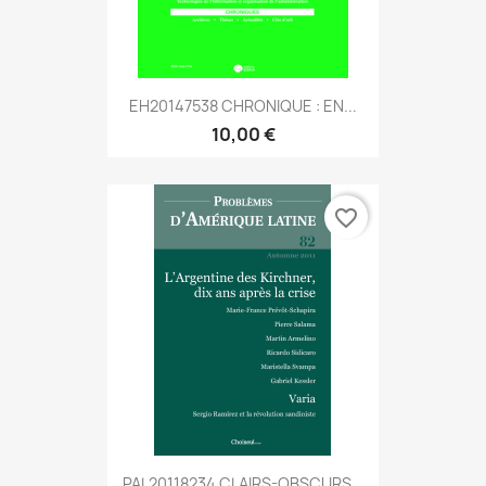
EH20147538 CHRONIQUE : EN...
10,00 €
favorite_border
PAL20118234 CLAIRS-OBSCURS...