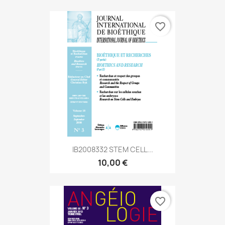
favorite_border
IB2008332 STEM CELL...
10,00 €
favorite_border