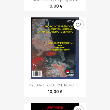
10,00 €
favorite_border
PI2009431 AIRBORNE REMOTE...
10,00 €