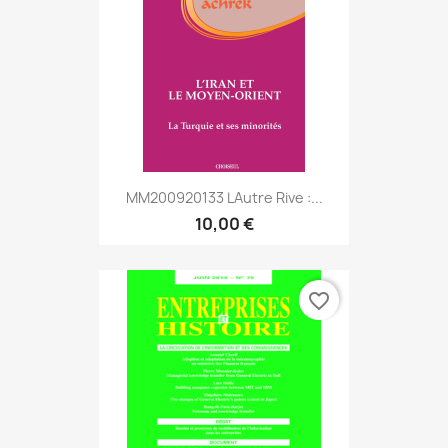
MM200920133 Lautre Rive :...
10,00 €
favorite_border