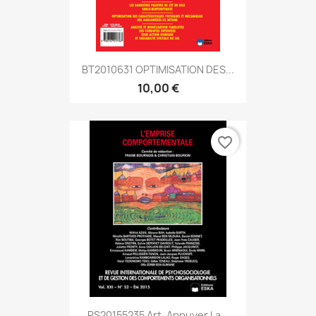
BT2010631 OPTIMISATION DES...
10,00 €
favorite_border
PS20155235 Art. Appuyer La...