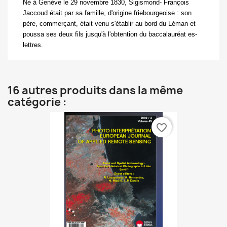
Né à Genève le 29 novembre 1830, Sigismond-
François
Jaccoud était par sa famille, d'origine friebourgeoise : son
père, commerçant, était venu s'établir au bord du Léman et
poussa ses deux fils jusqu'à l'obtention du baccalauréat es-
lettres.
16 autres produits dans la même
catégorie :
favorite_border