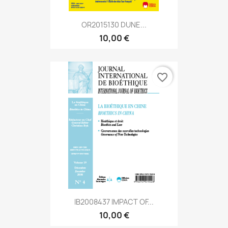
OR2015130 DUNE...
10,00 €
favorite_border
IB2008437 IMPACT OF...
10,00 €