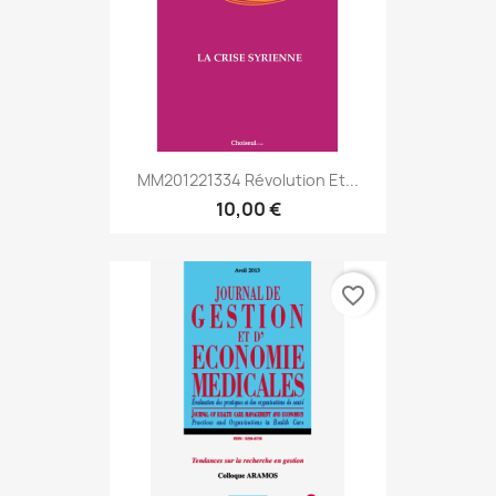
MM201221334 Révolution Et...
10,00 €
favorite_border