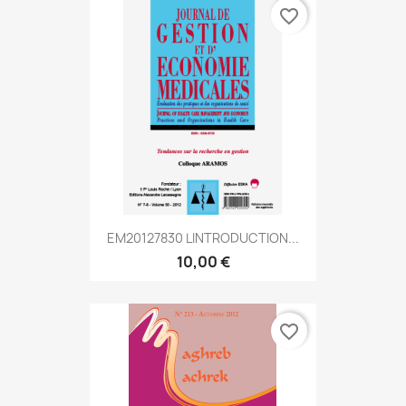
favorite_border
EM20127830 LINTRODUCTION...
10,00 €
favorite_border