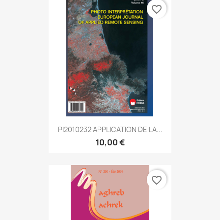
favorite_border
PI2010232 APPLICATION DE LA...
10,00 €
favorite_border