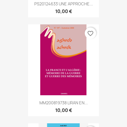
PS20124633 UNE APPROCHE...
10,00 €
favorite_border
MM200819738 LIRAN EN...
10,00 €