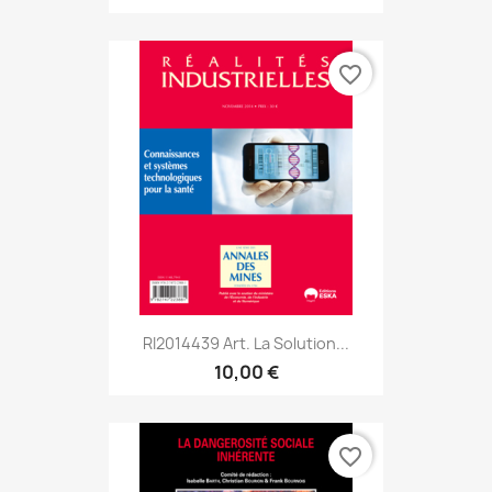
favorite_border
RI2014439 Art. La Solution...
10,00 €
favorite_border